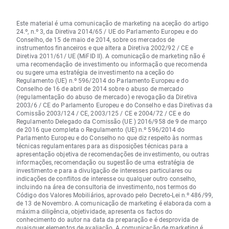
Este material é uma comunicação de marketing na aceção do artigo
24.º, n.º 3, da Diretiva 2014/65 / UE do Parlamento Europeu e do
Conselho, de 15 de maio de 2014, sobre os mercados de
instrumentos financeiros e que altera a Diretiva 2002/92 / CE e
Diretiva 2011/61/ UE (MiFID II). A comunicação de marketing não é
uma recomendação de investimento ou informação que recomenda
ou sugere uma estratégia de investimento na aceção do
Regulamento (UE) n.º 596/2014 do Parlamento Europeu e do
Conselho de 16 de abril de 2014 sobre o abuso de mercado
(regulamentação do abuso de mercado) e revogação da Diretiva
2003/6 / CE do Parlamento Europeu e do Conselho e das Diretivas da
Comissão 2003/124 / CE, 2003/125 / CE e 2004/72 / CE e do
Regulamento Delegado da Comissão (UE ) 2016/958 de 9 de março
de 2016 que completa o Regulamento (UE) n.º 596/2014 do
Parlamento Europeu e do Conselho no que diz respeito às normas
técnicas regulamentares para as disposições técnicas para a
apresentação objetiva de recomendações de investimento, ou outras
informações, recomendação ou sugestão de uma estratégia de
investimento e para a divulgação de interesses particulares ou
indicações de conflitos de interesse ou qualquer outro conselho,
incluindo na área de consultoria de investimento, nos termos do
Código dos Valores Mobiliários, aprovado pelo Decreto-Lei n.º 486/99,
de 13 de Novembro. A comunicação de marketing é elaborada com a
máxima diligência, objetividade, apresenta os factos do
conhecimento do autor na data da preparação e é desprovida de
quaisquer elementos de avaliação. A comunicação de marketing é