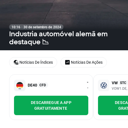
10:16 · 30 de setembro de 2024
Industria automóvel alemã em
destaque 📉
Notícias De Índices
Notícias De Ações
-
VW
STC
DE40
CFD
-
VOW1.DE,
DESCARREGUE A APP
DESCA
GRATUITAMENTE
GRA