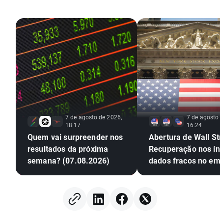
7 de agosto de 2026,
7 de agosto
18:17
16:24
Quem vai surpreender nos
Abertura de Wall St
resultados da próxima
Recuperação nos ín
semana? (07.08.2026)
dados fracos no e