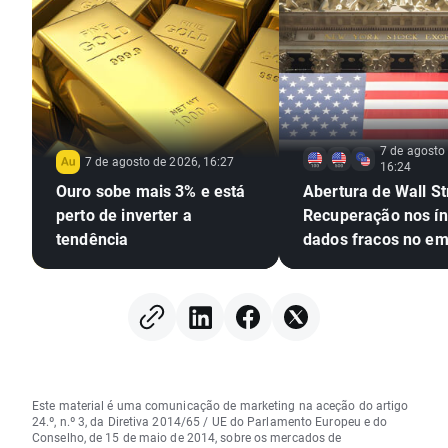
7 de agosto
7 de agosto de 2026, 16:27
16:24
Ouro sobe mais 3% e está
Abertura de Wall St
perto de inverter a
Recuperação nos ín
tendência
dados fracos no e
Este material é uma comunicação de marketing na aceção do artigo
24.º, n.º 3, da Diretiva 2014/65 / UE do Parlamento Europeu e do
Conselho, de 15 de maio de 2014, sobre os mercados de