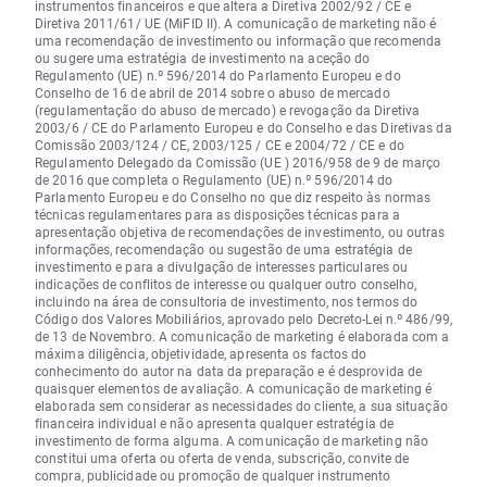
instrumentos financeiros e que altera a Diretiva 2002/92 / CE e
Diretiva 2011/61/ UE (MiFID II). A comunicação de marketing não é
uma recomendação de investimento ou informação que recomenda
ou sugere uma estratégia de investimento na aceção do
Regulamento (UE) n.º 596/2014 do Parlamento Europeu e do
Conselho de 16 de abril de 2014 sobre o abuso de mercado
(regulamentação do abuso de mercado) e revogação da Diretiva
2003/6 / CE do Parlamento Europeu e do Conselho e das Diretivas da
Comissão 2003/124 / CE, 2003/125 / CE e 2004/72 / CE e do
Regulamento Delegado da Comissão (UE ) 2016/958 de 9 de março
de 2016 que completa o Regulamento (UE) n.º 596/2014 do
Parlamento Europeu e do Conselho no que diz respeito às normas
técnicas regulamentares para as disposições técnicas para a
apresentação objetiva de recomendações de investimento, ou outras
informações, recomendação ou sugestão de uma estratégia de
investimento e para a divulgação de interesses particulares ou
indicações de conflitos de interesse ou qualquer outro conselho,
incluindo na área de consultoria de investimento, nos termos do
Código dos Valores Mobiliários, aprovado pelo Decreto-Lei n.º 486/99,
de 13 de Novembro. A comunicação de marketing é elaborada com a
máxima diligência, objetividade, apresenta os factos do
conhecimento do autor na data da preparação e é desprovida de
quaisquer elementos de avaliação. A comunicação de marketing é
elaborada sem considerar as necessidades do cliente, a sua situação
financeira individual e não apresenta qualquer estratégia de
investimento de forma alguma. A comunicação de marketing não
constitui uma oferta ou oferta de venda, subscrição, convite de
compra, publicidade ou promoção de qualquer instrumento