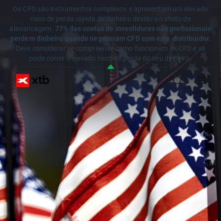
Os CFD são instrumentos complexos e apresentam um elevado
risco de perda rápida de dinheiro devido ao efeito de
alavancagem.
77% das contas de investidores não profissionais
perdem dinheiro quando negoceiam CFD com este distribuidor.
Deve considerar se compreende como funcionam os CFD e se
pode correr o elevado risco de perda do seu dinheiro.