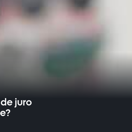
de juro
ne?