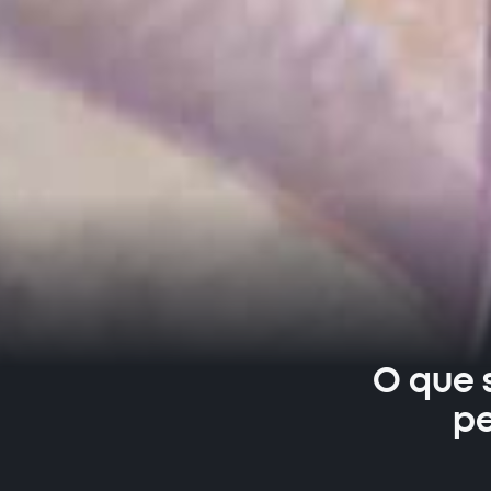
O que 
pe