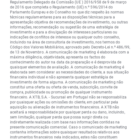
Regulamento Delegado da Comissão (UE ) 2016/958 de 9 de março
de 2016 que completa o Regulamento (UE) n.º 596/2014 do
Parlamento Europeu e do Conselho no que diz respeito às normas
técnicas regulamentares para as disposições técnicas para a
apresentação objetiva de recomendações de investimento, ou outras
informações, recomendação ou sugestão de uma estratégia de
investimento e para a divulgação de interesses particulares ou
indicações de conflitos de interesse ou qualquer outro conselho,
incluindo na área de consultoria de investimento, nos termos do
Código dos Valores Mobiliários, aprovado pelo Decreto-Lei n.º 486/99,
de 13 de Novembro. A comunicação de marketing é elaborada com a
máxima diligência, objetividade, apresenta os factos do
conhecimento do autor na data da preparação e é desprovida de
quaisquer elementos de avaliação. A comunicação de marketing é
elaborada sem considerar as necessidades do cliente, a sua situação
financeira individual e não apresenta qualquer estratégia de
investimento de forma alguma. A comunicação de marketing não
constitui uma oferta ou oferta de venda, subscrição, convite de
compra, publicidade ou promoção de qualquer instrumento
financeiro. A XTB, S.A. - Sucursal em Portugal não se responsabiliza
por quaisquer ações ou omissões do cliente, em particular pela
aquisição ou alienação de instrumentos financeiros. A XTB não
aceitará a responsabilidade por qualquer perda ou dano, incluindo,
sem limitação, qualquer perda que possa surgir direta ou
indiretamente realizada com base nas informações contidas na
presente comunicação comercial. Caso o comunicado de marketing
contenha informações sobre quaisquer resultados relativos aos
instrumentos financeiros nela indicados, estes não constituem