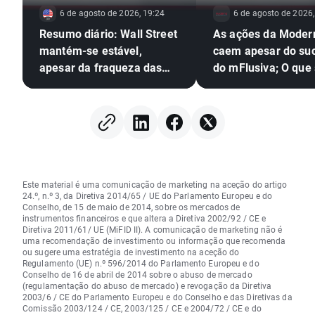
6 de agosto de 2026, 19:24
6 de agosto de 2026,
Resumo diário: Wall Street
As ações da Moder
mantém-se estável,
caem apesar do su
apesar da fraqueza das
do mFlusiva; O que
ações do setor das
segue para o gigan
memórias e da subida do
mercado das vacin
preço do petróleo
ARNm?
Este material é uma comunicação de marketing na aceção do artigo
24.º, n.º 3, da Diretiva 2014/65 / UE do Parlamento Europeu e do
Conselho, de 15 de maio de 2014, sobre os mercados de
instrumentos financeiros e que altera a Diretiva 2002/92 / CE e
Diretiva 2011/61/ UE (MiFID II). A comunicação de marketing não é
uma recomendação de investimento ou informação que recomenda
ou sugere uma estratégia de investimento na aceção do
Regulamento (UE) n.º 596/2014 do Parlamento Europeu e do
Conselho de 16 de abril de 2014 sobre o abuso de mercado
(regulamentação do abuso de mercado) e revogação da Diretiva
2003/6 / CE do Parlamento Europeu e do Conselho e das Diretivas da
Comissão 2003/124 / CE, 2003/125 / CE e 2004/72 / CE e do