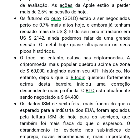
de avaliação. As
ações
da Apple estão a perder
mais de 2,5% na sessão de hoje.
Os futuros do
ouro
(GOLD) estão a ser negociados
perto de 0,7% mais altos hoje, e embora já tenham
recuado mais de US $ 10 do seu pico intradiário em
US $ 2142, ainda podemos falar de uma grande
sessão. O metal hoje quase ultrapassou os seus
picos históricos.
O foco, no entanto, estava nas
criptomoedas
. A
criptomoeda mais popular quebrou acima da zona
de $ 69,000, atingindo assim seu ATH histórico. No
entanto, depois que o
Bitcoin
quebrou fortemente
acima desta barreira iniciou uma correção
descendente mais profunda. O
BTC
está atualmente
sendo negociado a $ 64.400.
Os dados ISM de sexta-feira, mais fracos do que o
esperado para a indústria dos EUA, foram apoiados
pela leitura ISM de hoje para os serviços, que
também foi mais fraca do que o esperado. O
abrandamento foi evidente nos sub-índices de
emprego, novas encomendas e, mais importante,