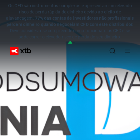
Os CFD são instrumentos complexos e apresentam um elevado
risco de perda rápida de dinheiro devido ao efeito de
alavancagem.
77% das contas de investidores não profissionais
perdem dinheiro quando negoceiam CFD com este distribuidor.
Deve considerar se compreende como funcionam os CFD e se
pode correr o elevado risco de perda do seu dinheiro.