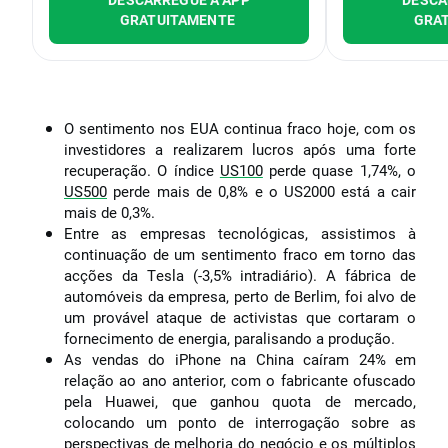
GRATUITAMENTE
GRA
O sentimento nos EUA continua fraco hoje, com os
investidores a realizarem lucros após uma forte
recuperação. O índice
US100
perde quase 1,74%, o
US500
perde mais de 0,8% e o US2000 está a cair
mais de 0,3%.
Entre as empresas tecnológicas, assistimos à
continuação de um sentimento fraco em torno das
acções da Tesla (-3,5% intradiário). A fábrica de
automóveis da empresa, perto de Berlim, foi alvo de
um provável ataque de activistas que cortaram o
fornecimento de energia, paralisando a produção.
As vendas do iPhone na China caíram 24% em
relação ao ano anterior, com o fabricante ofuscado
pela Huawei, que ganhou quota de mercado,
colocando um ponto de interrogação sobre as
perspectivas de melhoria do negócio e os múltiplos