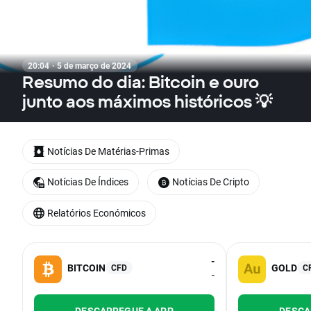
20:04 · 5 de março de 2024
Resumo do dia: Bitcoin e ouro
junto aos máximos históricos 💡
Notícias De Matérias-Primas
Notícias De Índices
Notícias De Cripto
Relatórios Económicos
-
BITCOIN
GOLD
CFD
C
-
DESCARREGUE A APP
DESCA