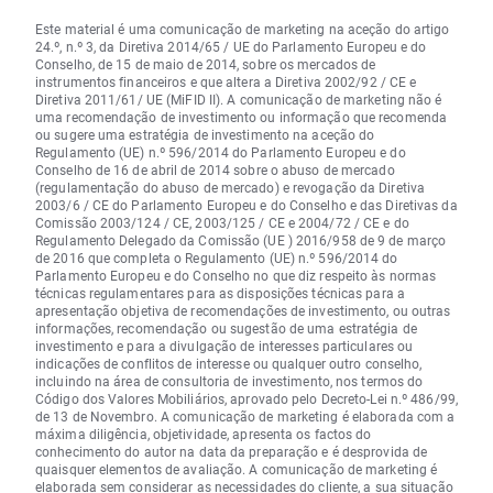
Este material é uma comunicação de marketing na aceção do artigo
24.º, n.º 3, da Diretiva 2014/65 / UE do Parlamento Europeu e do
Conselho, de 15 de maio de 2014, sobre os mercados de
instrumentos financeiros e que altera a Diretiva 2002/92 / CE e
Diretiva 2011/61/ UE (MiFID II). A comunicação de marketing não é
uma recomendação de investimento ou informação que recomenda
ou sugere uma estratégia de investimento na aceção do
Regulamento (UE) n.º 596/2014 do Parlamento Europeu e do
Conselho de 16 de abril de 2014 sobre o abuso de mercado
(regulamentação do abuso de mercado) e revogação da Diretiva
2003/6 / CE do Parlamento Europeu e do Conselho e das Diretivas da
Comissão 2003/124 / CE, 2003/125 / CE e 2004/72 / CE e do
Regulamento Delegado da Comissão (UE ) 2016/958 de 9 de março
de 2016 que completa o Regulamento (UE) n.º 596/2014 do
Parlamento Europeu e do Conselho no que diz respeito às normas
técnicas regulamentares para as disposições técnicas para a
apresentação objetiva de recomendações de investimento, ou outras
informações, recomendação ou sugestão de uma estratégia de
investimento e para a divulgação de interesses particulares ou
indicações de conflitos de interesse ou qualquer outro conselho,
incluindo na área de consultoria de investimento, nos termos do
Código dos Valores Mobiliários, aprovado pelo Decreto-Lei n.º 486/99,
de 13 de Novembro. A comunicação de marketing é elaborada com a
máxima diligência, objetividade, apresenta os factos do
conhecimento do autor na data da preparação e é desprovida de
quaisquer elementos de avaliação. A comunicação de marketing é
elaborada sem considerar as necessidades do cliente, a sua situação