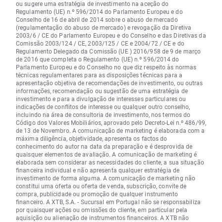
ou sugere uma estratégia de investimento na aceção do
Regulamento (UE) n.º 596/2014 do Parlamento Europeu e do
Conselho de 16 de abril de 2014 sobre o abuso de mercado
(regulamentação do abuso de mercado) e revogação da Diretiva
2003/6 / CE do Parlamento Europeu e do Conselho e das Diretivas da
Comissão 2003/124 / CE, 2003/125 / CE e 2004/72 / CE e do
Regulamento Delegado da Comissão (UE ) 2016/958 de 9 de março
de 2016 que completa o Regulamento (UE) n.º 596/2014 do
Parlamento Europeu e do Conselho no que diz respeito às normas
técnicas regulamentares para as disposições técnicas para a
apresentação objetiva de recomendações de investimento, ou outras
informações, recomendação ou sugestão de uma estratégia de
investimento e para a divulgação de interesses particulares ou
indicações de conflitos de interesse ou qualquer outro conselho,
incluindo na área de consultoria de investimento, nos termos do
Código dos Valores Mobiliários, aprovado pelo Decreto-Lei n.º 486/99,
de 13 de Novembro. A comunicação de marketing é elaborada com a
máxima diligência, objetividade, apresenta os factos do
conhecimento do autor na data da preparação e é desprovida de
quaisquer elementos de avaliação. A comunicação de marketing é
elaborada sem considerar as necessidades do cliente, a sua situação
financeira individual e não apresenta qualquer estratégia de
investimento de forma alguma. A comunicação de marketing não
constitui uma oferta ou oferta de venda, subscrição, convite de
compra, publicidade ou promoção de qualquer instrumento
financeiro. A XTB, S.A. - Sucursal em Portugal não se responsabiliza
por quaisquer ações ou omissões do cliente, em particular pela
aquisição ou alienação de instrumentos financeiros. A XTB não