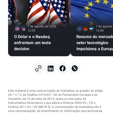
7 de agosto de 2026,
7 de agosto
12:59
12:40
O Dólar e o Nasdaq
Resumo do mercad
enfrentam um teste
setor tecnológico
decisivo
impulsiona a Europ
novos máximos hist
Os metais continu
alta, apesar da es
do dólar americano
(07.08.2026)
Este material é uma comunicação de marketing na aceção do artigo
24.º, n.º 3, da Diretiva 2014/65 / UE do Parlamento Europeu e do
Conselho, de 15 de maio de 2014, sobre os mercados de
instrumentos financeiros e que altera a Diretiva 2002/92 / CE e
Diretiva 2011/61/ UE (MiFID II). A comunicação de marketing não é
uma recomendação de investimento ou informação que recomenda