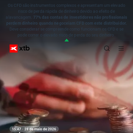
Os CFD são instrumentos complexos e apresentam um elevado
risco de perda rápida de dinheiro devido ao efeito de
alavancagem.
77% das contas de investidores não profissionais
perdem dinheiro quando negoceiam CFD com este distribuidor.
Deve considerar se compreende como funcionam os CFD e se
pode correr o elevado risco de perda do seu dinheiro.
15:47 · 28 de maio de 2026