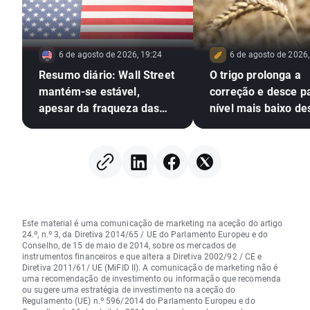
6 de agosto de 2026, 19:24
6 de agosto de 2026,
Resumo diário: Wall Street
O trigo prolonga a
mantém-se estável,
correção e desce p
apesar da fraqueza das
nível mais baixo de
ações do setor das
de julho; A seca, o 
memórias e da subida do
e o Mar Negro em
preço do petróleo
destaque
Este material é uma comunicação de marketing na aceção do artigo
24.º, n.º 3, da Diretiva 2014/65 / UE do Parlamento Europeu e do
Conselho, de 15 de maio de 2014, sobre os mercados de
instrumentos financeiros e que altera a Diretiva 2002/92 / CE e
Diretiva 2011/61/ UE (MiFID II). A comunicação de marketing não é
uma recomendação de investimento ou informação que recomenda
ou sugere uma estratégia de investimento na aceção do
Regulamento (UE) n.º 596/2014 do Parlamento Europeu e do