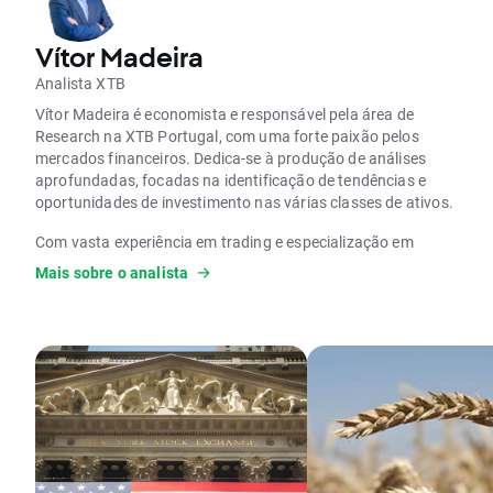
Vítor Madeira
Analista XTB
Vítor Madeira é economista e responsável pela área de
Research na XTB Portugal, com uma forte paixão pelos
mercados financeiros. Dedica-se à produção de análises
aprofundadas, focadas na identificação de tendências e
oportunidades de investimento nas várias classes de ativos.
Com vasta experiência em trading e especialização em
análise técnica e fundamental, destaca-se pela capacidade
Mais sobre o analista
de transformar informação complexa em insights claros,
acessíveis e práticos para os investidores, tendo como
principal foco o trading de
ações
.
Concluiu recentemente com sucesso o Nível I do CFA e
encontra-se atualmente a preparar o Nível II. O seu trabalho
contribui para decisões de investimento mais informadas,
reforçando a missão da XTB de promover conhecimento
financeiro rigoroso e confiável.