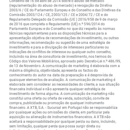
Conselho de 16 de abril de 2014 sobre o abuso de mercado
(regulamentação do abuso de mercado) e revogação da Diretiva
2003/6 / CE do Parlamento Europeu e do Conselho e das Diretivas da
Comissão 2003/124 / CE, 2003/125 / CE e 2004/72 / CE e do
Regulamento Delegado da Comissão (UE ) 2016/958 de 9 de março
de 2016 que completa o Regulamento (UE) n.º 596/2014 do
Parlamento Europeu e do Conselho no que diz respeito às normas
técnicas regulamentares para as disposições técnicas para a
apresentação objetiva de recomendações de investimento, ou outras
informações, recomendação ou sugestão de uma estratégia de
investimento e para a divulgação de interesses particulares ou
indicações de conflitos de interesse ou qualquer outro conselho,
incluindo na área de consultoria de investimento, nos termos do
Código dos Valores Mobiliários, aprovado pelo Decreto-Lei n.º 486/99,
de 13 de Novembro. A comunicação de marketing é elaborada com a
máxima diligência, objetividade, apresenta os factos do
conhecimento do autor na data da preparação e é desprovida de
quaisquer elementos de avaliação. A comunicação de marketing é
elaborada sem considerar as necessidades do cliente, a sua situação
financeira individual e não apresenta qualquer estratégia de
investimento de forma alguma. A comunicação de marketing não
constitui uma oferta ou oferta de venda, subscrição, convite de
compra, publicidade ou promoção de qualquer instrumento
financeiro. A XTB, S.A. - Sucursal em Portugal não se responsabiliza
por quaisquer ações ou omissões do cliente, em particular pela
aquisição ou alienação de instrumentos financeiros. A XTB não
aceitará a responsabilidade por qualquer perda ou dano, incluindo,
sem limitação, qualquer perda que possa surgir direta ou