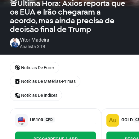
🚨Última Hora: Axios reporta que
os EUA e Irão chegaram a
acordo, mas ainda precisa de
decisão final de Trump
Vítor Madeira
Analista XTB
Notícias De Forex
Notícias De Matérias-Primas
Notícias De Índices
-
US100
GOLD
CFD
C
-
DESCARREGUE A APP
DESCA