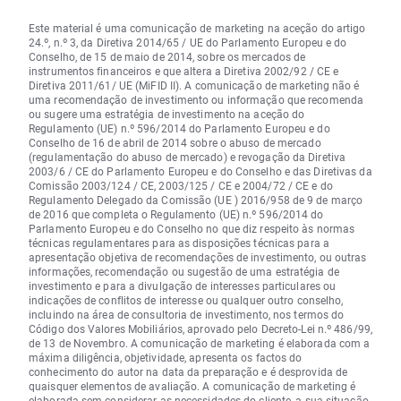
Este material é uma comunicação de marketing na aceção do artigo
24.º, n.º 3, da Diretiva 2014/65 / UE do Parlamento Europeu e do
Conselho, de 15 de maio de 2014, sobre os mercados de
instrumentos financeiros e que altera a Diretiva 2002/92 / CE e
Diretiva 2011/61/ UE (MiFID II). A comunicação de marketing não é
uma recomendação de investimento ou informação que recomenda
ou sugere uma estratégia de investimento na aceção do
Regulamento (UE) n.º 596/2014 do Parlamento Europeu e do
Conselho de 16 de abril de 2014 sobre o abuso de mercado
(regulamentação do abuso de mercado) e revogação da Diretiva
2003/6 / CE do Parlamento Europeu e do Conselho e das Diretivas da
Comissão 2003/124 / CE, 2003/125 / CE e 2004/72 / CE e do
Regulamento Delegado da Comissão (UE ) 2016/958 de 9 de março
de 2016 que completa o Regulamento (UE) n.º 596/2014 do
Parlamento Europeu e do Conselho no que diz respeito às normas
técnicas regulamentares para as disposições técnicas para a
apresentação objetiva de recomendações de investimento, ou outras
informações, recomendação ou sugestão de uma estratégia de
investimento e para a divulgação de interesses particulares ou
indicações de conflitos de interesse ou qualquer outro conselho,
incluindo na área de consultoria de investimento, nos termos do
Código dos Valores Mobiliários, aprovado pelo Decreto-Lei n.º 486/99,
de 13 de Novembro. A comunicação de marketing é elaborada com a
máxima diligência, objetividade, apresenta os factos do
conhecimento do autor na data da preparação e é desprovida de
quaisquer elementos de avaliação. A comunicação de marketing é
elaborada sem considerar as necessidades do cliente, a sua situação