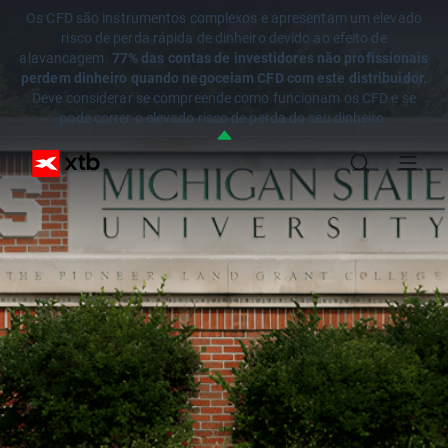
Os CFD são instrumentos complexos e apresentam um elevado
risco de perda rápida de dinheiro devido ao efeito de
alavancagem.
77% das contas de investidores não profissionais
perdem dinheiro quando negoceiam CFD com este distribuidor.
Deve considerar se compreende como funcionam os CFD e se
pode correr o elevado risco de perda do seu dinheiro.