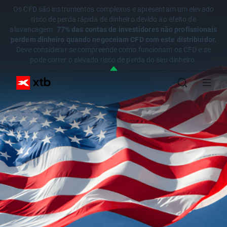
Os CFD são instrumentos complexos e apresentam um elevado
risco de perda rápida de dinheiro devido ao efeito de
alavancagem.
77% das contas de investidores não profissionais
perdem dinheiro quando negoceiam CFD com este distribuidor.
Deve considerar se compreende como funcionam os CFD e se
pode correr o elevado risco de perda do seu dinheiro.