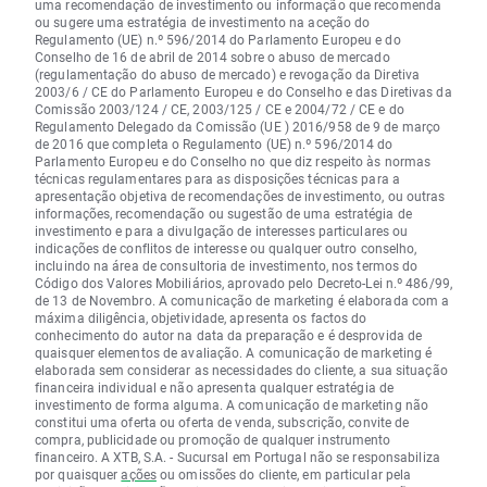
uma recomendação de investimento ou informação que recomenda
ou sugere uma estratégia de investimento na aceção do
Regulamento (UE) n.º 596/2014 do Parlamento Europeu e do
Conselho de 16 de abril de 2014 sobre o abuso de mercado
(regulamentação do abuso de mercado) e revogação da Diretiva
2003/6 / CE do Parlamento Europeu e do Conselho e das Diretivas da
Comissão 2003/124 / CE, 2003/125 / CE e 2004/72 / CE e do
Regulamento Delegado da Comissão (UE ) 2016/958 de 9 de março
de 2016 que completa o Regulamento (UE) n.º 596/2014 do
Parlamento Europeu e do Conselho no que diz respeito às normas
técnicas regulamentares para as disposições técnicas para a
apresentação objetiva de recomendações de investimento, ou outras
informações, recomendação ou sugestão de uma estratégia de
investimento e para a divulgação de interesses particulares ou
indicações de conflitos de interesse ou qualquer outro conselho,
incluindo na área de consultoria de investimento, nos termos do
Código dos Valores Mobiliários, aprovado pelo Decreto-Lei n.º 486/99,
de 13 de Novembro. A comunicação de marketing é elaborada com a
máxima diligência, objetividade, apresenta os factos do
conhecimento do autor na data da preparação e é desprovida de
quaisquer elementos de avaliação. A comunicação de marketing é
elaborada sem considerar as necessidades do cliente, a sua situação
financeira individual e não apresenta qualquer estratégia de
investimento de forma alguma. A comunicação de marketing não
constitui uma oferta ou oferta de venda, subscrição, convite de
compra, publicidade ou promoção de qualquer instrumento
financeiro. A XTB, S.A. - Sucursal em Portugal não se responsabiliza
por quaisquer
ações
ou omissões do cliente, em particular pela