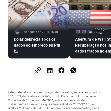
7 de agosto
7 de agosto de 2026, 16:48
16:24
Dólar deprecia após os
Abertura de Wall St
dados do emprego NFP💲
Recuperação nos ín
📉
dados fracos no e
Este material é uma comunicação de marketing na aceção do artigo
24.º, n.º 3, da Diretiva 2014/65 / UE do Parlamento Europeu e do
Conselho, de 15 de maio de 2014, sobre os mercados de
instrumentos financeiros e que altera a Diretiva 2002/92 / CE e
Diretiva 2011/61/ UE (MiFID II). A comunicação de marketing não é