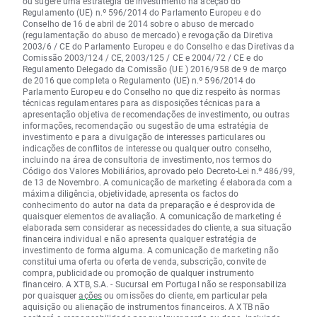
ou sugere uma estratégia de investimento na aceção do
Regulamento (UE) n.º 596/2014 do Parlamento Europeu e do
Conselho de 16 de abril de 2014 sobre o abuso de mercado
(regulamentação do abuso de mercado) e revogação da Diretiva
2003/6 / CE do Parlamento Europeu e do Conselho e das Diretivas da
Comissão 2003/124 / CE, 2003/125 / CE e 2004/72 / CE e do
Regulamento Delegado da Comissão (UE ) 2016/958 de 9 de março
de 2016 que completa o Regulamento (UE) n.º 596/2014 do
Parlamento Europeu e do Conselho no que diz respeito às normas
técnicas regulamentares para as disposições técnicas para a
apresentação objetiva de recomendações de investimento, ou outras
informações, recomendação ou sugestão de uma estratégia de
investimento e para a divulgação de interesses particulares ou
indicações de conflitos de interesse ou qualquer outro conselho,
incluindo na área de consultoria de investimento, nos termos do
Código dos Valores Mobiliários, aprovado pelo Decreto-Lei n.º 486/99,
de 13 de Novembro. A comunicação de marketing é elaborada com a
máxima diligência, objetividade, apresenta os factos do
conhecimento do autor na data da preparação e é desprovida de
quaisquer elementos de avaliação. A comunicação de marketing é
elaborada sem considerar as necessidades do cliente, a sua situação
financeira individual e não apresenta qualquer estratégia de
investimento de forma alguma. A comunicação de marketing não
constitui uma oferta ou oferta de venda, subscrição, convite de
compra, publicidade ou promoção de qualquer instrumento
financeiro. A XTB, S.A. - Sucursal em Portugal não se responsabiliza
por quaisquer
ações
ou omissões do cliente, em particular pela
aquisição ou alienação de instrumentos financeiros. A XTB não