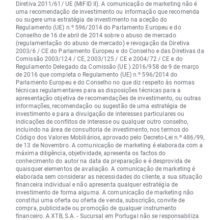
Diretiva 2011/61/ UE (MiFID II). A comunicação de marketing não é
uma recomendação de investimento ou informação que recomenda
ou sugere uma estratégia de investimento na aceção do
Regulamento (UE) n.º 596/2014 do Parlamento Europeu e do
Conselho de 16 de abril de 2014 sobre o abuso de mercado
(regulamentação do abuso de mercado) e revogação da Diretiva
2003/6 / CE do Parlamento Europeu e do Conselho e das Diretivas da
Comissão 2003/124 / CE, 2003/125 / CE e 2004/72 / CE e do
Regulamento Delegado da Comissão (UE ) 2016/958 de 9 de março
de 2016 que completa o Regulamento (UE) n.º 596/2014 do
Parlamento Europeu e do Conselho no que diz respeito às normas
técnicas regulamentares para as disposições técnicas para a
apresentação objetiva de recomendações de investimento, ou outras
informações, recomendação ou sugestão de uma estratégia de
investimento e para a divulgação de interesses particulares ou
indicações de conflitos de interesse ou qualquer outro conselho,
incluindo na área de consultoria de investimento, nos termos do
Código dos Valores Mobiliários, aprovado pelo Decreto-Lei n.º 486/99,
de 13 de Novembro. A comunicação de marketing é elaborada com a
máxima diligência, objetividade, apresenta os factos do
conhecimento do autor na data da preparação e é desprovida de
quaisquer elementos de avaliação. A comunicação de marketing é
elaborada sem considerar as necessidades do cliente, a sua situação
financeira individual e não apresenta qualquer estratégia de
investimento de forma alguma. A comunicação de marketing não
constitui uma oferta ou oferta de venda, subscrição, convite de
compra, publicidade ou promoção de qualquer instrumento
financeiro. A XTB, S.A. - Sucursal em Portugal não se responsabiliza