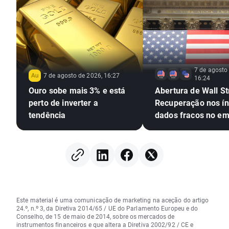
7 de agosto
7 de agosto de 2026, 16:27
16:24
Ouro sobe mais 3% e está
Abertura de Wall St
perto de inverter a
Recuperação nos ín
tendência
dados fracos no e
Este material é uma comunicação de marketing na aceção do artigo
24.º, n.º 3, da Diretiva 2014/65 / UE do Parlamento Europeu e do
Conselho, de 15 de maio de 2014, sobre os mercados de
instrumentos financeiros e que altera a Diretiva 2002/92 / CE e