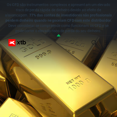
Os CFD são instrumentos complexos e apresentam um elevado
risco de perda rápida de dinheiro devido ao efeito de
alavancagem.
77% das contas de investidores não profissionais
perdem dinheiro quando negoceiam CFD com este distribuidor.
Deve considerar se compreende como funcionam os CFD e se
pode correr o elevado risco de perda do seu dinheiro.