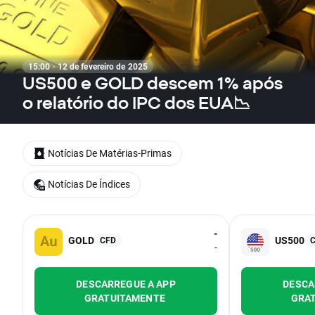
15:00 · 12 de fevereiro de 2025
US500 e GOLD descem 1% após
o relatório do IPC dos EUA📉
Notícias De Matérias-Primas
Notícias De Índices
-
GOLD
US500
CFD
-
DESCARREGUE A APP
DESCA
GRATUITAMENTE
GRA