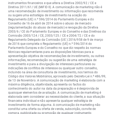
instrumentos financeiros e que altera a Diretiva 2002/92 / CE e
Diretiva 2011/61/ UE (MiFID II). A comunicação de marketing não é
uma recomendação de investimento ou informação que recomenda
ou sugere uma estratégia de investimento na aceção do
Regulamento (UE) n.º 596/2014 do Parlamento Europeu e do
Conselho de 16 de abril de 2014 sobre o abuso de mercado
(regulamentação do abuso de mercado) e revogação da Diretiva
2003/6 / CE do Parlamento Europeu e do Conselho e das Diretivas da
Comissão 2003/124 / CE, 2003/125 / CE e 2004/72 / CE e do
Regulamento Delegado da Comissão (UE ) 2016/958 de 9 de março
de 2016 que completa o Regulamento (UE) n.º 596/2014 do
Parlamento Europeu e do Conselho no que diz respeito às normas
técnicas regulamentares para as disposições técnicas para a
apresentação objetiva de recomendações de investimento, ou outras
informações, recomendação ou sugestão de uma estratégia de
investimento e para a divulgação de interesses particulares ou
indicações de conflitos de interesse ou qualquer outro conselho,
incluindo na área de consultoria de investimento, nos termos do
Código dos Valores Mobiliários, aprovado pelo Decreto-Lei n.º 486/99,
de 13 de Novembro. A comunicação de marketing é elaborada com a
máxima diligência, objetividade, apresenta os factos do
conhecimento do autor na data da preparação e é desprovida de
quaisquer elementos de avaliação. A comunicação de marketing é
elaborada sem considerar as necessidades do cliente, a sua situação
financeira individual e não apresenta qualquer estratégia de
investimento de forma alguma. A comunicação de marketing não
constitui uma oferta ou oferta de venda, subscrição, convite de
compra, publicidade ou promoção de qualquer instrumento