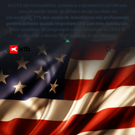
Os CFD são instrumentos complexos e apresentam um elevado
risco de perda rápida de dinheiro devido ao efeito de
alavancagem.
77% das contas de investidores não profissionais
perdem dinheiro quando negoceiam CFD com este distribuidor.
Deve considerar se compreende como funcionam os CFD e se
pode correr o elevado risco de perda do seu dinheiro.