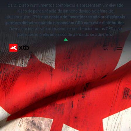
Os CFD são instrumentos complexos e apresentam um elevado
risco de perda rápida de dinheiro devido ao efeito de
alavancagem.
77% das contas de investidores não profissionais
perdem dinheiro quando negoceiam CFD com este distribuidor.
Deve considerar se compreende como funcionam os CFD e se
pode correr o elevado risco de perda do seu dinheiro.