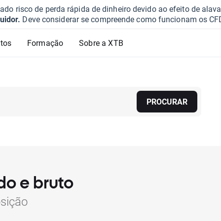
o risco de perda rápida de dinheiro devido ao efeito de ala
uidor.
Deve considerar se compreende como funcionam os CFD e 
tos
Formação
Sobre a XTB
PROCURAR
do e bruto
osição