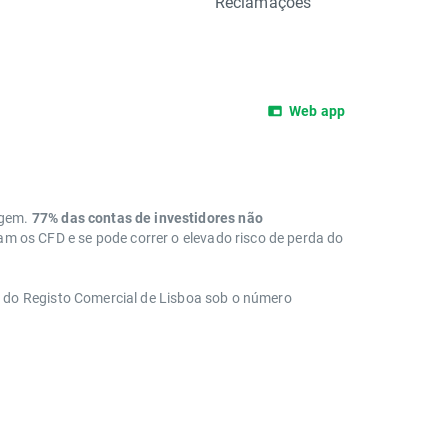
Reclamações
Web app
agem.
77% das contas de investidores não
 os CFD e se pode correr o elevado risco de perda do
a do Registo Comercial de Lisboa sob o número