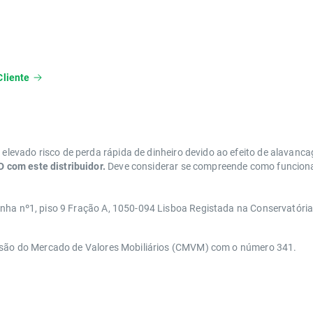
Cliente
levado risco de perda rápida de dinheiro devido ao efeito de alavanc
 com este distribuidor.
Deve considerar se compreende como funcionam
anha nº1, piso 9 Fração A, 1050-094 Lisboa Registada na Conservatóri
issão do Mercado de Valores Mobiliários (CMVM) com o número 341.