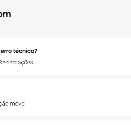
com
rro técnico?
a Reclamações
ação móvel