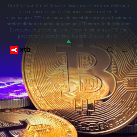
Os CFD são instrumentos complexos e apresentam um elevado
risco de perda rápida de dinheiro devido ao efeito de
alavancagem.
77% das contas de investidores não profissionais
perdem dinheiro quando negoceiam CFD com este distribuidor.
Deve considerar se compreende como funcionam os CFD e se
pode correr o elevado risco de perda do seu dinheiro.