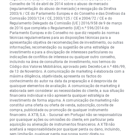
Conselho de 16 de abril de 2014 sobre o abuso de mercado
(regulamentação do abuso de mercado) e revogação da Diretiva
2003/6 / CE do Parlamento Europeu e do Conselho e das Diretivas da
Comissão 2003/124 / CE, 2003/125 / CE e 2004/72 / CE e do
Regulamento Delegado da Comissão (UE ) 2016/958 de 9 de março
de 2016 que completa o Regulamento (UE) n.º 596/2014 do
Parlamento Europeu e do Conselho no que diz respeito às normas
técnicas regulamentares para as disposições técnicas para a
apresentação objetiva de recomendações de investimento, ou outras
informações, recomendação ou sugestão de uma estratégia de
investimento e para a divulgação de interesses particulares ou
indicações de conflitos de interesse ou qualquer outro conselho,
incluindo na área de consultoria de investimento, nos termos do
Código dos Valores Mobiliários, aprovado pelo Decreto-Lei n.º 486/99,
de 13 de Novembro. A comunicação de marketing é elaborada com a
máxima diligência, objetividade, apresenta os factos do
conhecimento do autor na data da preparação e é desprovida de
quaisquer elementos de avaliação. A comunicação de marketing é
elaborada sem considerar as necessidades do cliente, a sua situação
financeira individual e não apresenta qualquer estratégia de
investimento de forma alguma. A comunicação de marketing não
constitui uma oferta ou oferta de venda, subscrição, convite de
compra, publicidade ou promoção de qualquer instrumento
financeiro. A XTB, S.A. - Sucursal em Portugal não se responsabiliza
por quaisquer ações ou omissões do cliente, em particular pela
aquisição ou alienação de instrumentos financeiros. A XTB não
aceitará a responsabilidade por qualquer perda ou dano, incluindo,
sem limitação, qualquer perda que possa surgir direta ou