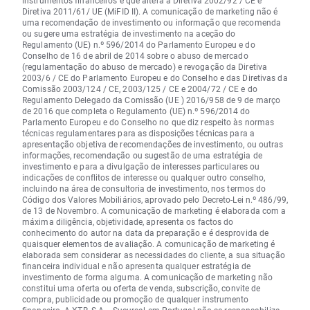
Diretiva 2011/61/ UE (MiFID II). A comunicação de marketing não é
uma recomendação de investimento ou informação que recomenda
ou sugere uma estratégia de investimento na aceção do
Regulamento (UE) n.º 596/2014 do Parlamento Europeu e do
Conselho de 16 de abril de 2014 sobre o abuso de mercado
(regulamentação do abuso de mercado) e revogação da Diretiva
2003/6 / CE do Parlamento Europeu e do Conselho e das Diretivas da
Comissão 2003/124 / CE, 2003/125 / CE e 2004/72 / CE e do
Regulamento Delegado da Comissão (UE ) 2016/958 de 9 de março
de 2016 que completa o Regulamento (UE) n.º 596/2014 do
Parlamento Europeu e do Conselho no que diz respeito às normas
técnicas regulamentares para as disposições técnicas para a
apresentação objetiva de recomendações de investimento, ou outras
informações, recomendação ou sugestão de uma estratégia de
investimento e para a divulgação de interesses particulares ou
indicações de conflitos de interesse ou qualquer outro conselho,
incluindo na área de consultoria de investimento, nos termos do
Código dos Valores Mobiliários, aprovado pelo Decreto-Lei n.º 486/99,
de 13 de Novembro. A comunicação de marketing é elaborada com a
máxima diligência, objetividade, apresenta os factos do
conhecimento do autor na data da preparação e é desprovida de
quaisquer elementos de avaliação. A comunicação de marketing é
elaborada sem considerar as necessidades do cliente, a sua situação
financeira individual e não apresenta qualquer estratégia de
investimento de forma alguma. A comunicação de marketing não
constitui uma oferta ou oferta de venda, subscrição, convite de
compra, publicidade ou promoção de qualquer instrumento
financeiro. A XTB, S.A. - Sucursal em Portugal não se responsabiliza