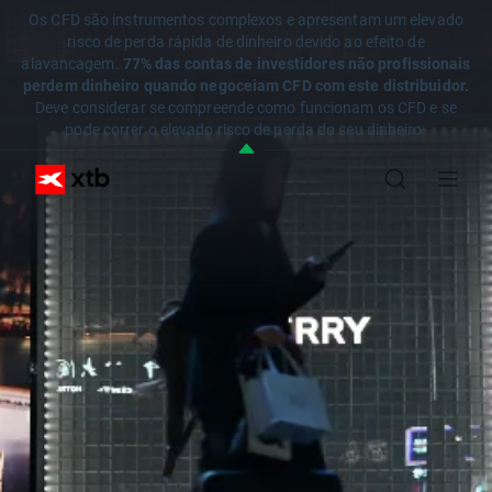
Os CFD são instrumentos complexos e apresentam um elevado
risco de perda rápida de dinheiro devido ao efeito de
alavancagem.
77% das contas de investidores não profissionais
perdem dinheiro quando negoceiam CFD com este distribuidor.
Deve considerar se compreende como funcionam os CFD e se
pode correr o elevado risco de perda do seu dinheiro.