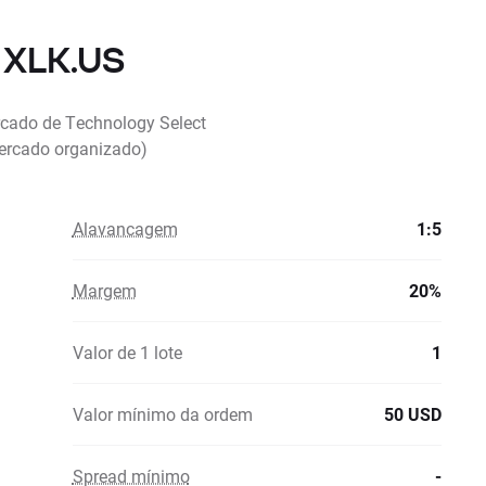
 XLK.US
rcado de Technology Select
ercado organizado)
Alavancagem
1:5
Margem
20%
Valor de 1 lote
1
Valor mínimo da ordem
50 USD
Spread mínimo
-