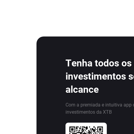
Tenha todos os
investimentos 
alcance
Com a premiada e intuitiva app 
investimentos da XTB