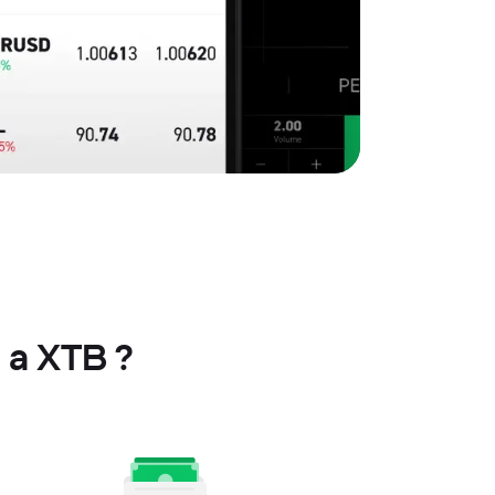
a XTB ?