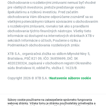
Obchodovanie s rozdielovými zmluvami nemusí byť vhodné
pre všetkých investorov, pretože predstavuje vysoko
špekulatívnu a rizikovú investíciu. Pred začatím
obchodovania Vám dôrazne odporúčame zoznámiť sa so
všetkými potenciálnymi rizikami súvisiacimi s obchodovaním
s rozdielovými zmluvami, rovnako tak ako s pravidlami
obchodovania týchto finančných nástrojov. Všetky tieto
informácie sú dostupné na internetových stránkach XTB v
sekciách Informácie o účtoch, Poučenie o riziku a
Podmienkach obchodovania rozdielových zmlúv.
XTB S.A., organizačná zložka so sídlom Mlynské Nivy 5,
Bratislava, PSČ 821 09, IČO: 36859699, DIČ: SK
4020230324, zapísaná v obchodnom registri Okresného
súdu Bratislava III, oddiel Po, vložka č. 1623/B.
Copyright 2026 © XTB S.A.
•
Nastavenie súborov cookie
Súbory cookie používame na zabezpečenie správneho fungovania
webovej stránky. Vďaka tomu je stránka používateľsky prívetivejšia a