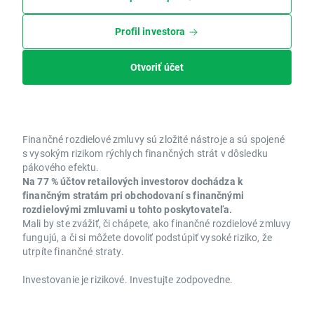
Profil investora
Otvoriť účet
Finančné rozdielové zmluvy sú zložité nástroje a sú spojené
s vysokým rizikom rýchlych finančných strát v dôsledku
pákového efektu.
Na 77 % účtov retailových investorov dochádza k
finančným stratám pri obchodovaní s finančnými
rozdielovými zmluvami u tohto poskytovateľa.
Mali by ste zvážiť, či chápete, ako finančné rozdielové zmluvy
fungujú, a či si môžete dovoliť podstúpiť vysoké riziko, že
utrpíte finančné straty.
Investovanie je rizikové. Investujte zodpovedne.