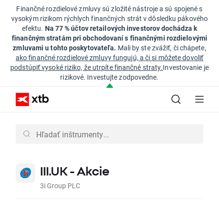
Finančné rozdielové zmluvy sú zložité nástroje a sú spojené s
vysokým rizikom rýchlych finančných strát v dôsledku pákového
efektu.
Na 77 % účtov retailových investorov dochádza k
finančným stratám pri obchodovaní s finančnými rozdielovými
zmluvami u tohto poskytovateľa.
Mali by ste zvážiť, či chápete,
ako finančné rozdielové zmluvy fungujú, a či si môžete dovoliť
podstúpiť vysoké riziko, že utrpíte finančné straty.
Investovanie je
rizikové. Investujte zodpovedne.
III.UK - Akcie
3i Group PLC