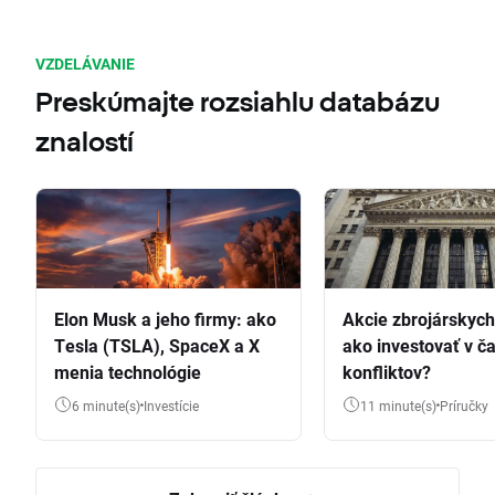
VZDELÁVANIE
Preskúmajte rozsiahlu databázu
znalostí
Elon Musk a jeho firmy: ako
Akcie zbrojárskych 
Tesla (TSLA), SpaceX a X
ako investovať v č
menia technológie
konfliktov?
6 minute(s)
Investície
11 minute(s)
Príručky