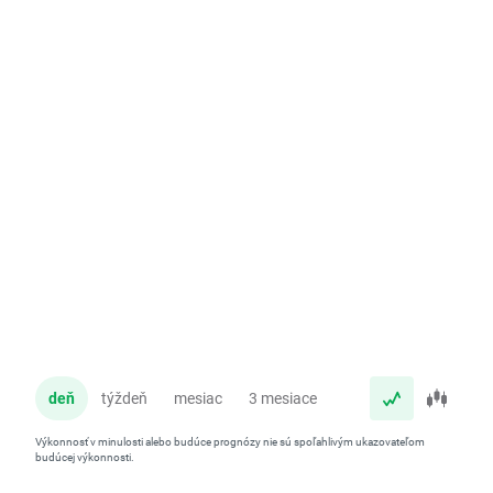
deň
týždeň
mesiac
3 mesiace
rok
Výkonnosť v minulosti alebo budúce prognózy nie sú spoľahlivým ukazovateľom
budúcej výkonnosti.