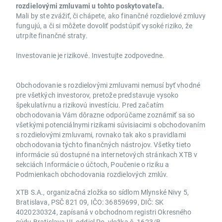
rozdielovými zmluvami u tohto poskytovateľa.
Mali by ste zvážiť, či chápete, ako finančné rozdielové zmluvy
fungujú, a či si môžete dovoliť podstúpiť vysoké riziko, že
utrpíte finančné straty.
Investovanie je rizikové. Investujte zodpovedne.
Obchodovanie s rozdielovými zmluvami nemusí byť vhodné
pre všetkých investorov, pretože predstavuje vysoko
špekulatívnu a rizikovú investíciu. Pred začatím
obchodovania Vám dôrazne odporúčame zoznámiť sa so
všetkými potenciálnymi rizikami súvisiacimi s obchodovaním
s rozdielovými zmluvami, rovnako tak ako s pravidlami
obchodovania týchto finančných nástrojov. Všetky tieto
informácie sú dostupné na internetových stránkach XTB v
sekciách Informácie o účtoch, Poučenie o riziku a
Podmienkach obchodovania rozdielových zmlúv.
XTB S.A., organizačná zložka so sídlom Mlynské Nivy 5,
Bratislava, PSČ 821 09, IČO: 36859699, DIČ: SK
4020230324, zapísaná v obchodnom registri Okresného
súdu Bratislava III, oddiel Po, vložka č. 1623/B.