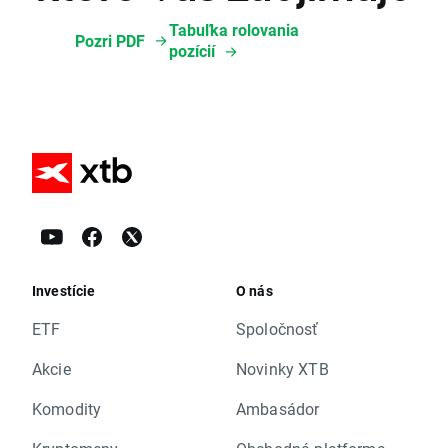
Tabuľka rolovania
Pozri PDF
pozícií
Investície
O nás
ETF
Spoločnosť
Akcie
Novinky XTB
Komodity
Ambasádor