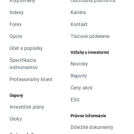
Kryptomeny
Obchodná platforma
Indexy
Kariéra
Forex
Kontakt
Opcie
Tlačové oddelenie
Účet a poplatky
Vzťahy s investormi
Špecifikácia
Novinky
inštrumentov
Reporty
Profesionálny klient
Ceny akcií
Úspory
ESG
Investičné plány
Právne informácie
Úroky
Dôležité dokumenty