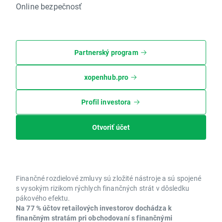
Online bezpečnosť
Partnerský program
xopenhub.pro
Profil investora
Otvoriť účet
Finančné rozdielové zmluvy sú zložité nástroje a sú spojené
s vysokým rizikom rýchlych finančných strát v dôsledku
pákového efektu.
Na 77 % účtov retailových investorov dochádza k
finančným stratám pri obchodovaní s finančnými