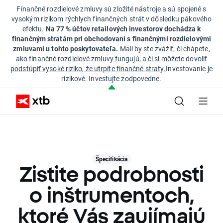
Finančné rozdielové zmluvy sú zložité nástroje a sú spojené s
vysokým rizikom rýchlych finančných strát v dôsledku pákového
efektu.
Na 77 % účtov retailových investorov dochádza k
finančným stratám pri obchodovaní s finančnými rozdielovými
zmluvami u tohto poskytovateľa.
Mali by ste zvážiť, či chápete,
ako finančné rozdielové zmluvy fungujú, a či si môžete dovoliť
podstúpiť vysoké riziko, že utrpíte finančné straty.
Investovanie je
rizikové. Investujte zodpovedne.
Špecifikácia
Zistite podrobnosti
o inštrumentoch,
ktoré Vás zaujímajú