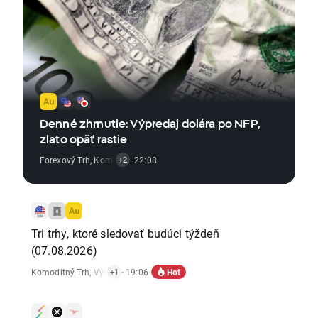
Denné zhrnutie: Výpredaj dolára po NFP,
zlato opäť rastie
Forexový Trh
,
Komoditný Trh
· 22:08
,
Vývoj Indexov
+2
Tri trhy, ktoré sledovať budúci týždeň
(07.08.2026)
Hot
Komoditný Trh
,
Vývoj Indexov
· 19:06
+1