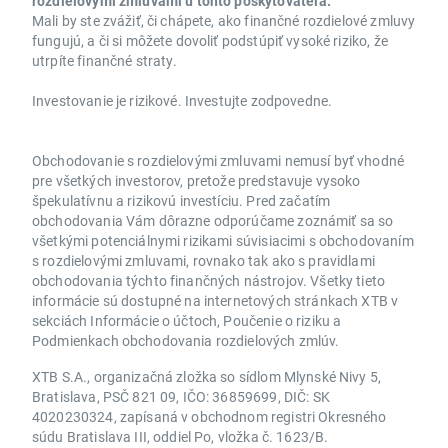
rozdielovými zmluvami u tohto poskytovateľa.
Mali by ste zvážiť, či chápete, ako finančné rozdielové zmluvy
fungujú, a či si môžete dovoliť podstúpiť vysoké riziko, že
utrpíte finančné straty.
Investovanie je rizikové. Investujte zodpovedne.
Obchodovanie s rozdielovými zmluvami nemusí byť vhodné
pre všetkých investorov, pretože predstavuje vysoko
špekulatívnu a rizikovú investíciu. Pred začatím
obchodovania Vám dôrazne odporúčame zoznámiť sa so
všetkými potenciálnymi rizikami súvisiacimi s obchodovaním
s rozdielovými zmluvami, rovnako tak ako s pravidlami
obchodovania týchto finančných nástrojov. Všetky tieto
informácie sú dostupné na internetových stránkach XTB v
sekciách Informácie o účtoch, Poučenie o riziku a
Podmienkach obchodovania rozdielových zmlúv.
XTB S.A., organizačná zložka so sídlom Mlynské Nivy 5,
Bratislava, PSČ 821 09, IČO: 36859699, DIČ: SK
4020230324, zapísaná v obchodnom registri Okresného
súdu Bratislava III, oddiel Po, vložka č. 1623/B.