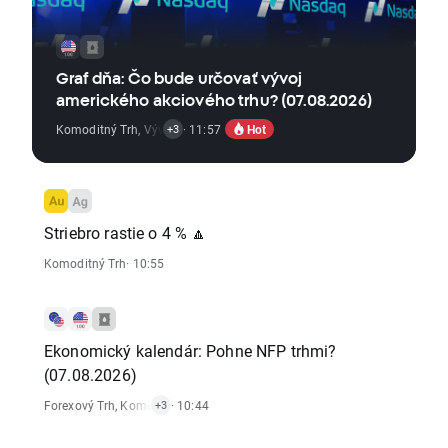
Graf dňa: Čo bude určovať vývoj
amerického akciového trhu? (07.08.2026)
Hot
Komoditný Trh
,
Vývoj Indexov
· 11:57
,
Ekonomické Reporty
,
Akciový Trh
+3
Striebro rastie o 4 % 🔼
Komoditný Trh
· 10:55
Ekonomický kalendár: Pohne NFP trhmi?
(07.08.2026)
Forexový Trh
,
Komoditný Trh
· 10:44
,
Ekonomické Reporty
,
Akciový Trh
+3