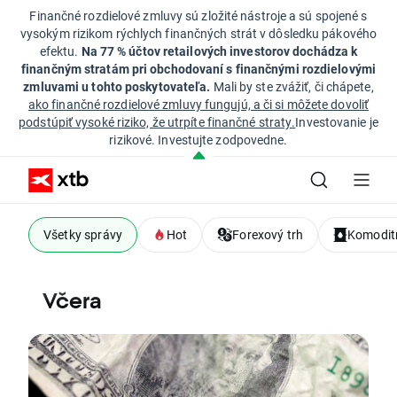
Finančné rozdielové zmluvy sú zložité nástroje a sú spojené s
vysokým rizikom rýchlych finančných strát v dôsledku pákového
efektu.
Na 77 % účtov retailových investorov dochádza k
finančným stratám pri obchodovaní s finančnými rozdielovými
zmluvami u tohto poskytovateľa.
Mali by ste zvážiť, či chápete,
ako finančné rozdielové zmluvy fungujú, a či si môžete dovoliť
podstúpiť vysoké riziko, že utrpíte finančné straty.
Investovanie je
rizikové. Investujte zodpovedne.
Všetky správy
Hot
Forexový trh
Komoditn
Včera