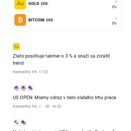
-
GOLD
CFD
0%
-
BITCOIN
CFD
0%
Zlato posilňuje takmer o 3 % a snaží sa zvrátiť
trend
Komoditný Trh
· 17:32
US OPEN: Mierny odraz v tieni slabého trhu práce
Komoditný Trh
,
Vývoj Indexov
· 16:33
,
Akciový Trh
+2