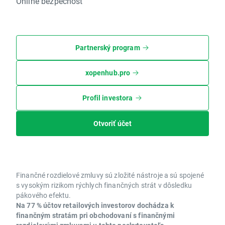
Online bezpečnosť
Partnerský program
xopenhub.pro
Profil investora
Otvoriť účet
Finančné rozdielové zmluvy sú zložité nástroje a sú spojené
s vysokým rizikom rýchlych finančných strát v dôsledku
pákového efektu.
Na 77 % účtov retailových investorov dochádza k
finančným stratám pri obchodovaní s finančnými