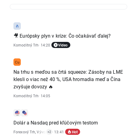
🎥 Európsky plyn v kríze: Čo očakávať ďalej?
Video
Komoditný Trh
· 14:20
Na trhu s meďou sa črtá squeeze: Zásoby na LME
klesli o viac než 40 %, USA hromadia meď a Čína
zvyšuje dovozy 🔥
Komoditný Trh
· 14:05
Dolár a Nasdaq pred kľúčovým testom
Hot
Forexový Trh
,
Vývoj Indexov
· 13:41
,
Akciový Trh
+2