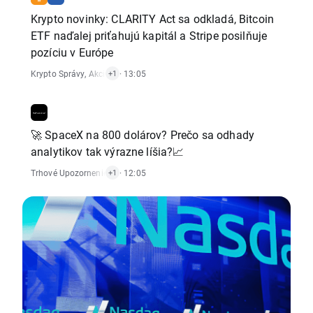
Krypto novinky: CLARITY Act sa odkladá, Bitcoin
ETF naďalej priťahujú kapitál a Stripe posilňuje
pozíciu v Európe
Krypto Správy
,
Akciový Trh
· 13:05
+1
🚀 SpaceX na 800 dolárov? Prečo sa odhady
analytikov tak výrazne líšia?📈
Trhové Upozornenie
,
Akciový Trh
· 12:05
+1