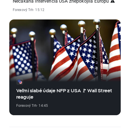
Nečakaná intervencia USA znepokojila Európu ⚠️
Forexový Trh
· 15:12
Veľmi slabé údaje NFP z USA 🚩 Wall Street
reaguje
Forexový Trh
· 14:45