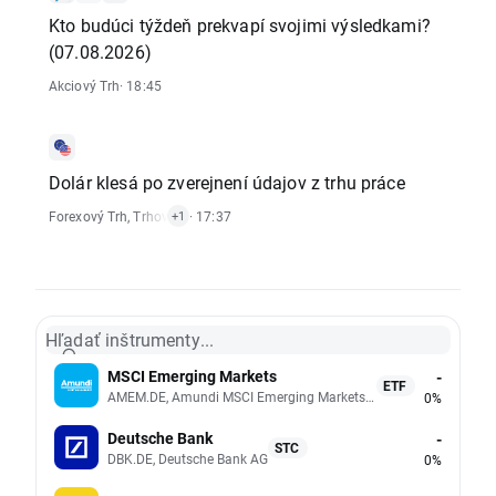
Kto budúci týždeň prekvapí svojimi výsledkami?
(07.08.2026)
Akciový Trh
· 18:45
Dolár klesá po zverejnení údajov z trhu práce
Forexový Trh
,
Trhové Upozornenie
· 17:37
+1
Hľadať inštrumenty...
MSCI Emerging Markets
-
ETF
AMEM.DE, Amundi MSCI Emerging Markets UCITS (Acc EUR)
0%
Deutsche Bank
-
STC
DBK.DE, Deutsche Bank AG
0%