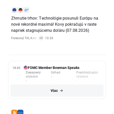
Zhrnutie trhov: Technológie posunuli Európu na
nové rekordné maximá! Kovy pokračujú v raste
napriek stagnujúcemu doláru (07.08.2026)
Forexový Trh
,
Komoditný Trh
· 13:33
,
Vývoj Indexov
,
Akciový Trh
+3
FOMC Member Bowman Speaks
18:45
Zverejnený
Odhad
Predchádzajúci
výsledok
-
výsledok
-
-
Viac