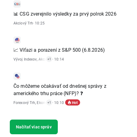
📊 CSG zverejnilo výsledky za prvý polrok 2026
Akciový Trh
· 10:25
📈 Víťazi a porazení z S&P 500 (6.8.2026)
Vývoj Indexov
,
Akciový Trh
· 10:14
+1
Čo môžeme očakávať od dnešnej správy z
amerického trhu práce (NFP)? ❓
Hot
Forexový Trh
,
Ekonomické Reporty
· 10:10
+1
Načítať viac správ