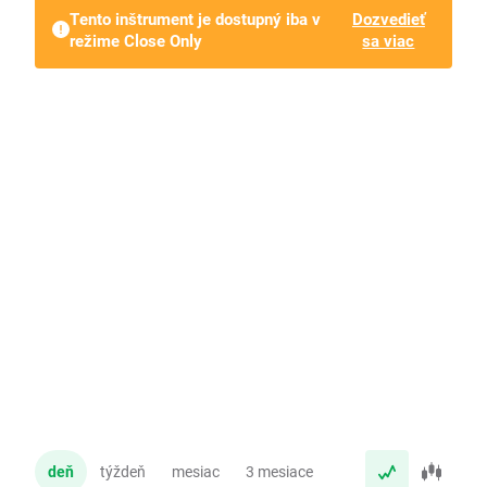
Tento inštrument je dostupný iba v
Dozvedieť
režime Close Only
sa viac
deň
týždeň
mesiac
3 mesiace
rok