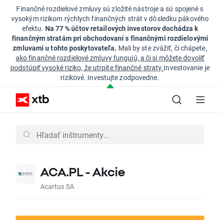
Finančné rozdielové zmluvy sú zložité nástroje a sú spojené s
vysokým rizikom rýchlych finančných strát v dôsledku pákového
efektu.
Na 77 % účtov retailových investorov dochádza k
finančným stratám pri obchodovaní s finančnými rozdielovými
zmluvami u tohto poskytovateľa.
Mali by ste zvážiť, či chápete,
ako finančné rozdielové zmluvy fungujú, a či si môžete dovoliť
podstúpiť vysoké riziko, že utrpíte finančné straty.
Investovanie je
rizikové. Investujte zodpovedne.
ACA.PL - Akcie
Acartus SA