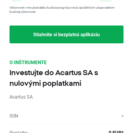
Výkonnosť v minulosti alebo budúce prognózy nie sú spoľahlivým ukazovateľom
budúcej výkonnosti.
Stiahnite si bezplatnú aplikáciu
O INŠTRUMENTE
Investujte do Acartus SA s
nulovými poplatkami
Acartus SA
ISIN
-
Poplatky
0 EUR*