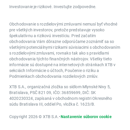
Investovanie je rizikové. Investujte zodpovedne.
Obchodovanie s rozdielovými zmluvami nemusí byť vhodné
pre všetkých investorov, pretože predstavuje vysoko
špekulatívnu a rizikovú investíciu. Pred začatím
obchodovania Vám dôrazne odporúčame zoznámiť sa so
všetkými potenciálnymi rizikami súvisiacimi s obchodovaním
s rozdielovými zmluvami, rovnako tak ako s pravidlami
obchodovania týchto finančných nástrojov. Všetky tieto
informácie sú dostupné na internetových stránkach XTB v
sekciách Informácie o účtoch, Poučenie o riziku a
Podmienkach obchodovania rozdielových zmlúv.
XTB S.A., organizačná zložka so sídlom Mlynské Nivy 5,
Bratislava, PSČ 821 09, IČO: 36859699, DIČ: SK
4020230324, zapísaná v obchodnom registri Okresného
súdu Bratislava III, oddiel Po, vložka č. 1623/B.
Copyright 2026 © XTB S.A.
•
Nastavenie súborov cookie