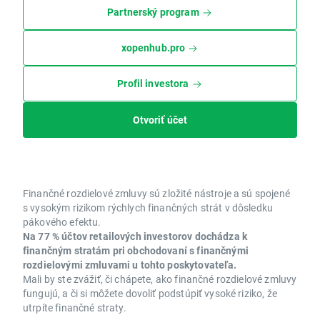
Partnerský program
xopenhub.pro
Profil investora
Otvoriť účet
Finančné rozdielové zmluvy sú zložité nástroje a sú spojené
s vysokým rizikom rýchlych finančných strát v dôsledku
pákového efektu.
Na 77 % účtov retailových investorov dochádza k
finančným stratám pri obchodovaní s finančnými
rozdielovými zmluvami u tohto poskytovateľa.
Mali by ste zvážiť, či chápete, ako finančné rozdielové zmluvy
fungujú, a či si môžete dovoliť podstúpiť vysoké riziko, že
utrpíte finančné straty.