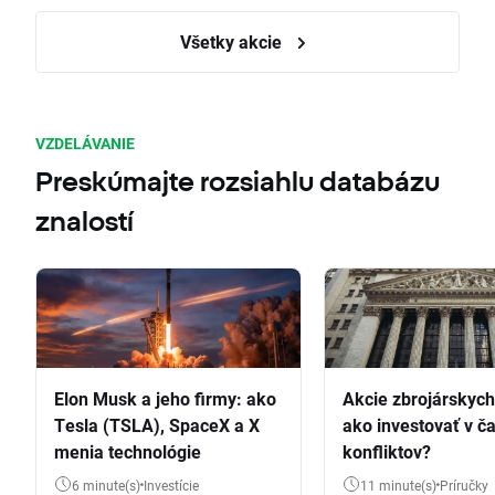
Všetky akcie
VZDELÁVANIE
Preskúmajte rozsiahlu databázu
znalostí
Elon Musk a jeho firmy: ako
Akcie zbrojárskych 
Tesla (TSLA), SpaceX a X
ako investovať v č
menia technológie
konfliktov?
6 minute(s)
Investície
11 minute(s)
Príručky