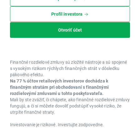
Profil investora
Otvoriť účet
Finančné rozdielové zmluvy sú zložité nástroje a sú spojené
s vysokým rizikom rýchlych finančných strát v dôsledku
pákového efektu.
Na 77 % účtov retailových investorov dochádza k
finančným stratám pri obchodovaní s finančnými
rozdielovými zmluvami u tohto poskytovateľa.
Mali by ste zvážiť, či chápete, ako finančné rozdielové zmluvy
fungujú, a či si môžete dovoliť podstúpiť vysoké riziko, že
utrpíte finančné straty.
Investovanie je rizikové. Investujte zodpovedne.