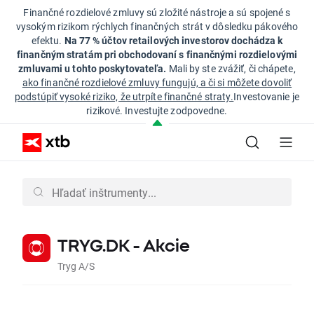
Finančné rozdielové zmluvy sú zložité nástroje a sú spojené s
vysokým rizikom rýchlych finančných strát v dôsledku pákového
efektu.
Na 77 % účtov retailových investorov dochádza k
finančným stratám pri obchodovaní s finančnými rozdielovými
zmluvami u tohto poskytovateľa.
Mali by ste zvážiť, či chápete,
ako finančné rozdielové zmluvy fungujú, a či si môžete dovoliť
podstúpiť vysoké riziko, že utrpíte finančné straty.
Investovanie je
rizikové. Investujte zodpovedne.
TRYG.DK - Akcie
Tryg A/S