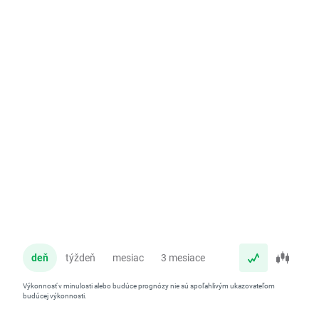
deň
týždeň
mesiac
3 mesiace
rok
Výkonnosť v minulosti alebo budúce prognózy nie sú spoľahlivým ukazovateľom
budúcej výkonnosti.