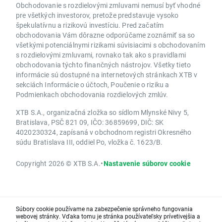
Obchodovanie s rozdielovými zmluvami nemusí byť vhodné
pre všetkých investorov, pretože predstavuje vysoko
špekulatívnu a rizikovú investíciu. Pred začatím
obchodovania Vám dôrazne odporúčame zoznámiť sa so
všetkými potenciálnymi rizikami súvisiacimi s obchodovaním
s rozdielovými zmluvami, rovnako tak ako s pravidlami
obchodovania týchto finančných nástrojov. Všetky tieto
informácie sú dostupné na internetových stránkach XTB v
sekciách Informácie o účtoch, Poučenie o riziku a
Podmienkach obchodovania rozdielových zmlúv.
XTB S.A., organizačná zložka so sídlom Mlynské Nivy 5,
Bratislava, PSČ 821 09, IČO: 36859699, DIČ: SK
4020230324, zapísaná v obchodnom registri Okresného
súdu Bratislava III, oddiel Po, vložka č. 1623/B.
Copyright 2026 © XTB S.A.
•
Nastavenie súborov cookie
Súbory cookie používame na zabezpečenie správneho fungovania
webovej stránky. Vďaka tomu je stránka používateľsky prívetivejšia a