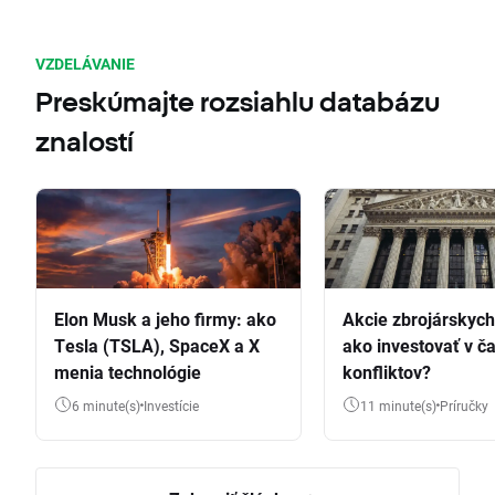
VZDELÁVANIE
Preskúmajte rozsiahlu databázu
znalostí
Elon Musk a jeho firmy: ako
Akcie zbrojárskych 
Tesla (TSLA), SpaceX a X
ako investovať v č
menia technológie
konfliktov?
6 minute(s)
Investície
11 minute(s)
Príručky