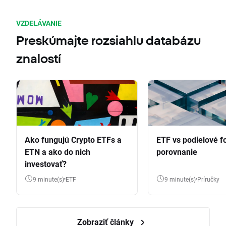
VZDELÁVANIE
Preskúmajte rozsiahlu databázu
znalostí
Ako fungujú Crypto ETFs a
ETF vs podielové f
ETN a ako do nich
porovnanie
investovať?
9 minute(s)
ETF
9 minute(s)
Príručky
Zobraziť články