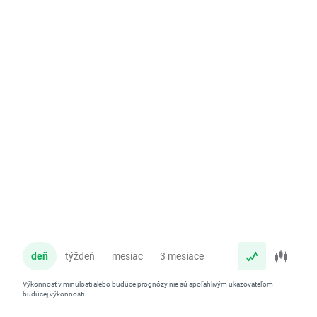
deň
týždeň
mesiac
3 mesiace
rok
Výkonnosť v minulosti alebo budúce prognózy nie sú spoľahlivým ukazovateľom
budúcej výkonnosti.