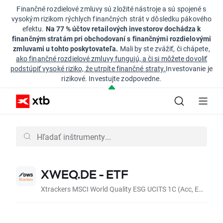
Finančné rozdielové zmluvy sú zložité nástroje a sú spojené s
vysokým rizikom rýchlych finančných strát v dôsledku pákového
efektu.
Na 77 % účtov retailových investorov dochádza k
finančným stratám pri obchodovaní s finančnými rozdielovými
zmluvami u tohto poskytovateľa.
Mali by ste zvážiť, či chápete,
ako finančné rozdielové zmluvy fungujú, a či si môžete dovoliť
podstúpiť vysoké riziko, že utrpíte finančné straty.
Investovanie je
rizikové. Investujte zodpovedne.
XWEQ.DE - ETF
Xtrackers MSCI World Quality ESG UCITS 1C (Acc, EUR)