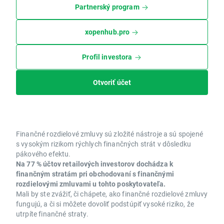
Partnerský program
xopenhub.pro
Profil investora
Otvoriť účet
Finančné rozdielové zmluvy sú zložité nástroje a sú spojené
s vysokým rizikom rýchlych finančných strát v dôsledku
pákového efektu.
Na 77 % účtov retailových investorov dochádza k
finančným stratám pri obchodovaní s finančnými
rozdielovými zmluvami u tohto poskytovateľa.
Mali by ste zvážiť, či chápete, ako finančné rozdielové zmluvy
fungujú, a či si môžete dovoliť podstúpiť vysoké riziko, že
utrpíte finančné straty.