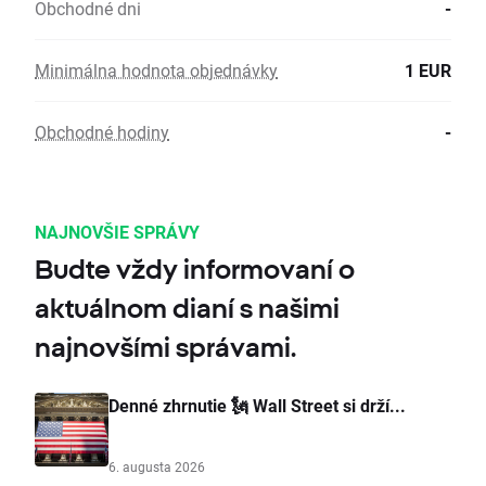
Obchodné dni
-
Minimálna hodnota objednávky
1 EUR
Obchodné hodiny
-
NAJNOVŠIE SPRÁVY
Budte vždy informovaní o
aktuálnom dianí s našimi
najnovšími správami.
Denné zhrnutie 🗽 Wall Street si drží...
6. augusta 2026