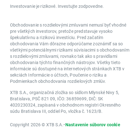
Investovanie je rizikové. Investujte zodpovedne.
Obchodovanie s rozdielovými zmluvami nemusí byť vhodné
pre všetkých investorov, pretože predstavuje vysoko
špekulatívnu a rizikovú investíciu. Pred začatím
obchodovania Vám dôrazne odporúčame zoznámiť sa so
všetkými potenciálnymi rizikami súvisiacimi s obchodovaním
s rozdielovými zmluvami, rovnako tak ako s pravidlami
obchodovania týchto finančných nástrojov. Všetky tieto
informácie sú dostupné na internetových stránkach XTB v
sekciách Informácie o účtoch, Poučenie o riziku a
Podmienkach obchodovania rozdielových zmlúv.
XTB S.A., organizačná zložka so sídlom Mlynské Nivy 5,
Bratislava, PSČ 821 09, IČO: 36859699, DIČ: SK
4020230324, zapísaná v obchodnom registri Okresného
súdu Bratislava III, oddiel Po, vložka č. 1623/B.
Copyright 2026 © XTB S.A.
•
Nastavenie súborov cookie