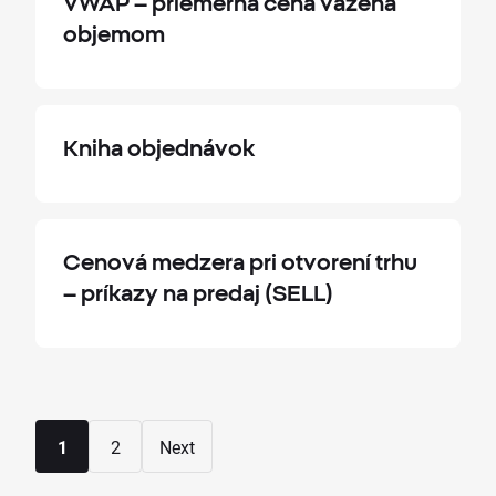
VWAP – priemerná cena vážená
objemom
Kniha objednávok
Cenová medzera pri otvorení trhu
– príkazy na predaj (SELL)
1
2
Next