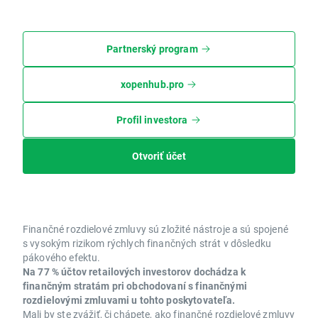
Partnerský program
xopenhub.pro
Profil investora
Otvoriť účet
Finančné rozdielové zmluvy sú zložité nástroje a sú spojené
s vysokým rizikom rýchlych finančných strát v dôsledku
pákového efektu.
Na 77 % účtov retailových investorov dochádza k
finančným stratám pri obchodovaní s finančnými
rozdielovými zmluvami u tohto poskytovateľa.
Mali by ste zvážiť, či chápete, ako finančné rozdielové zmluvy