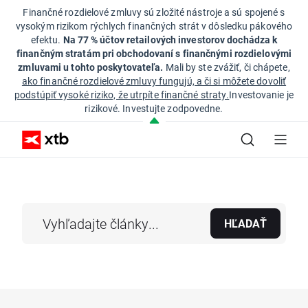
Finančné rozdielové zmluvy sú zložité nástroje a sú spojené s
vysokým rizikom rýchlych finančných strát v dôsledku pákového
efektu.
Na 77 % účtov retailových investorov dochádza k
finančným stratám pri obchodovaní s finančnými rozdielovými
zmluvami u tohto poskytovateľa.
Mali by ste zvážiť, či chápete,
ako finančné rozdielové zmluvy fungujú, a či si môžete dovoliť
podstúpiť vysoké riziko, že utrpíte finančné straty.
Investovanie je
rizikové. Investujte zodpovedne.
HĽADAŤ