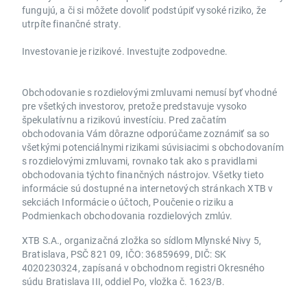
fungujú, a či si môžete dovoliť podstúpiť vysoké riziko, že
utrpíte finančné straty.
Investovanie je rizikové. Investujte zodpovedne.
Obchodovanie s rozdielovými zmluvami nemusí byť vhodné
pre všetkých investorov, pretože predstavuje vysoko
špekulatívnu a rizikovú investíciu. Pred začatím
obchodovania Vám dôrazne odporúčame zoznámiť sa so
všetkými potenciálnymi rizikami súvisiacimi s obchodovaním
s rozdielovými zmluvami, rovnako tak ako s pravidlami
obchodovania týchto finančných nástrojov. Všetky tieto
informácie sú dostupné na internetových stránkach XTB v
sekciách Informácie o účtoch, Poučenie o riziku a
Podmienkach obchodovania rozdielových zmlúv.
XTB S.A., organizačná zložka so sídlom Mlynské Nivy 5,
Bratislava, PSČ 821 09, IČO: 36859699, DIČ: SK
4020230324, zapísaná v obchodnom registri Okresného
súdu Bratislava III, oddiel Po, vložka č. 1623/B.