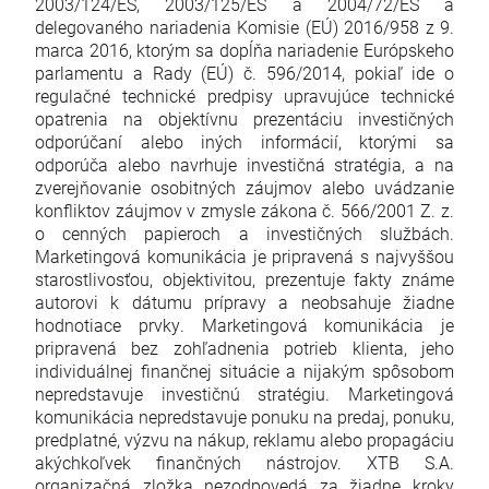
2003/124/ES, 2003/125/ES a 2004/72/ES a
delegovaného nariadenia Komisie (EÚ) 2016/958 z 9.
marca 2016, ktorým sa dopĺňa nariadenie Európskeho
parlamentu a Rady (EÚ) č. 596/2014, pokiaľ ide o
regulačné technické predpisy upravujúce technické
opatrenia na objektívnu prezentáciu investičných
odporúčaní alebo iných informácií, ktorými sa
odporúča alebo navrhuje investičná stratégia, a na
zverejňovanie osobitných záujmov alebo uvádzanie
konfliktov záujmov v zmysle zákona č. 566/2001 Z. z.
o cenných papieroch a investičných službách.
Marketingová komunikácia je pripravená s najvyššou
starostlivosťou, objektivitou, prezentuje fakty známe
autorovi k dátumu prípravy a neobsahuje žiadne
hodnotiace prvky. Marketingová komunikácia je
pripravená bez zohľadnenia potrieb klienta, jeho
individuálnej finančnej situácie a nijakým spôsobom
nepredstavuje investičnú stratégiu. Marketingová
komunikácia nepredstavuje ponuku na predaj, ponuku,
predplatné, výzvu na nákup, reklamu alebo propagáciu
akýchkoľvek finančných nástrojov. XTB S.A.
organizačná zložka nezodpovedá za žiadne kroky