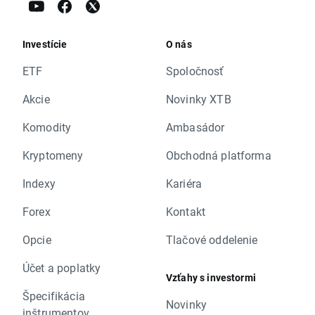
Investície
O nás
ETF
Spoločnosť
Akcie
Novinky XTB
Komodity
Ambasádor
Kryptomeny
Obchodná platforma
Indexy
Kariéra
Forex
Kontakt
Opcie
Tlačové oddelenie
Účet a poplatky
Vzťahy s investormi
Špecifikácia
Novinky
inštrumentov