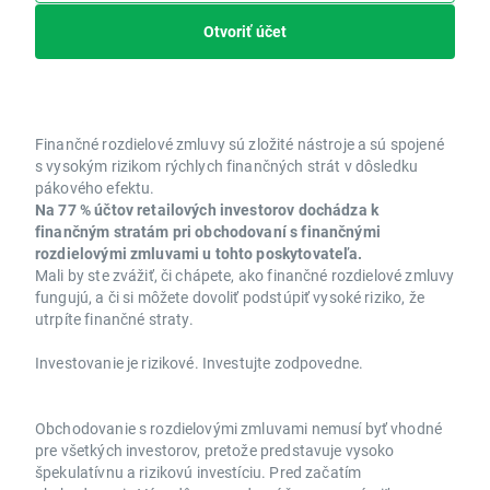
Otvoriť účet
Finančné rozdielové zmluvy sú zložité nástroje a sú spojené
s vysokým rizikom rýchlych finančných strát v dôsledku
pákového efektu.
Na 77 % účtov retailových investorov dochádza k
finančným stratám pri obchodovaní s finančnými
rozdielovými zmluvami u tohto poskytovateľa.
Mali by ste zvážiť, či chápete, ako finančné rozdielové zmluvy
fungujú, a či si môžete dovoliť podstúpiť vysoké riziko, že
utrpíte finančné straty.
Investovanie je rizikové. Investujte zodpovedne.
Obchodovanie s rozdielovými zmluvami nemusí byť vhodné
pre všetkých investorov, pretože predstavuje vysoko
špekulatívnu a rizikovú investíciu. Pred začatím