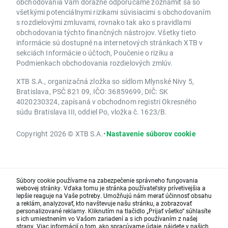
obchodovania Vám dôrazne odporúčame zoznámiť sa so
všetkými potenciálnymi rizikami súvisiacimi s obchodovaním
s rozdielovými zmluvami, rovnako tak ako s pravidlami
obchodovania týchto finančných nástrojov. Všetky tieto
informácie sú dostupné na internetových stránkach XTB v
sekciách Informácie o účtoch, Poučenie o riziku a
Podmienkach obchodovania rozdielových zmlúv.
XTB S.A., organizačná zložka so sídlom Mlynské Nivy 5,
Bratislava, PSČ 821 09, IČO: 36859699, DIČ: SK
4020230324, zapísaná v obchodnom registri Okresného
súdu Bratislava III, oddiel Po, vložka č. 1623/B.
Copyright 2026 © XTB S.A.
•
Nastavenie súborov cookie
Súbory cookie používame na zabezpečenie správneho fungovania
webovej stránky. Vďaka tomu je stránka používateľsky prívetivejšia a
lepšie reaguje na Vaše potreby. Umožňujú nám merať účinnosť obsahu
a reklám, analyzovať, kto navštevuje našu stránku, a zobrazovať
personalizované reklamy. Kliknutím na tlačidlo „Prijať všetko“ súhlasíte
s ich umiestnením vo Vašom zariadení a s ich používaním z našej
strany. Viac informácií o tom, ako spracúvame údaje, nájdete v našich