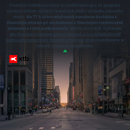
Finančné rozdielové zmluvy sú zložité nástroje a sú spojené s
vysokým rizikom rýchlych finančných strát v dôsledku pákového
efektu.
Na 77 % účtov retailových investorov dochádza k
finančným stratám pri obchodovaní s finančnými rozdielovými
zmluvami u tohto poskytovateľa.
Mali by ste zvážiť, či chápete,
ako finančné rozdielové zmluvy fungujú, a či si môžete dovoliť
podstúpiť vysoké riziko, že utrpíte finančné straty.
Investovanie je
rizikové. Investujte zodpovedne.