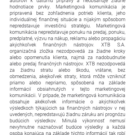
autorovi k dátumu prípravy a neobsahuje žiadne
hodnotiace prvky. Marketingová komunikácia je
pripravená bez zohľadnenia potrieb klienta, jeho
individuálnej finančnej situácie a nijakým spôsobom
nepredstavuje investičnú stratégiu. Marketingová
komunikácia nepredstavuje ponuku na predaj, ponuku,
predplatné, výzvu na nákup, reklamu alebo propagáciu
akýchkoľvek finančných nástrojov. XTB S.A.
organizačná zložka nezodpovedá za žiadne kroky
alebo opomenutia klienta, najmä za nadobudnutie
alebo predaj finančných nástrojov. XTB nezodpovedá
za žiadnu stratu alebo škodu, vrátane, bez
obmedzenia, akejkoľvek straty, ktorá môže vzniknúť
priamo alebo nepriamo, spôsobená na základe
informácií obsiahnutých v tejto marketingovej
komunikácii. V prípade, že marketingová komunikácia
obsahuje akékoľvek informácie o akýchkoľvek
výsledkoch týkajúcich sa finančných nástrojov v nej
uvedených, nepredstavujú žiadnu záruku ani prognózu
budúcich výsledkov. Minulá výkonnosť nemusí
nevyhnutne naznačovať budúce výsledky a každá
osoba konajúca na základe týchto informácií tak robí