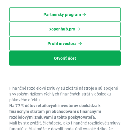
Partnerský program
xopenhub.pro
Profil investora
Otvoriť účet
Finančné rozdielové zmluvy sú zložité nástroje a sú spojené
s vysokým rizikom rýchlych finančných strát v dôsledku
pákového efektu.
Na 77 % účtov retailových investorov dochádza k
finančným stratám pri obchodovaní s finančnými
rozdielovými zmluvami u tohto poskytovateľa.
Mali by ste zvážiť, či chápete, ako finančné rozdielové zmluvy
fungujú, a či si môžete dovoliť podstúpiť vysoké riziko, že