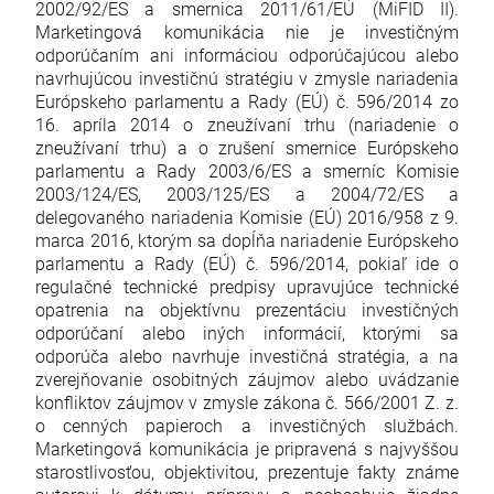
2002/92/ES a smernica 2011/61/EÚ (MiFID II).
Marketingová komunikácia nie je investičným
odporúčaním ani informáciou odporúčajúcou alebo
navrhujúcou investičnú stratégiu v zmysle nariadenia
Európskeho parlamentu a Rady (EÚ) č. 596/2014 zo
16. apríla 2014 o zneužívaní trhu (nariadenie o
zneužívaní trhu) a o zrušení smernice Európskeho
parlamentu a Rady 2003/6/ES a smerníc Komisie
2003/124/ES, 2003/125/ES a 2004/72/ES a
delegovaného nariadenia Komisie (EÚ) 2016/958 z 9.
marca 2016, ktorým sa dopĺňa nariadenie Európskeho
parlamentu a Rady (EÚ) č. 596/2014, pokiaľ ide o
regulačné technické predpisy upravujúce technické
opatrenia na objektívnu prezentáciu investičných
odporúčaní alebo iných informácií, ktorými sa
odporúča alebo navrhuje investičná stratégia, a na
zverejňovanie osobitných záujmov alebo uvádzanie
konfliktov záujmov v zmysle zákona č. 566/2001 Z. z.
o cenných papieroch a investičných službách.
Marketingová komunikácia je pripravená s najvyššou
starostlivosťou, objektivitou, prezentuje fakty známe