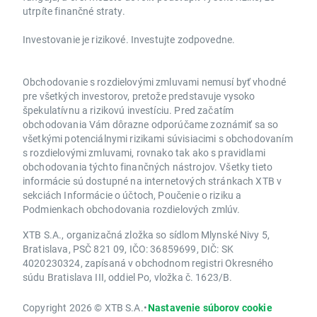
utrpíte finančné straty.
Investovanie je rizikové. Investujte zodpovedne.
Obchodovanie s rozdielovými zmluvami nemusí byť vhodné
pre všetkých investorov, pretože predstavuje vysoko
špekulatívnu a rizikovú investíciu. Pred začatím
obchodovania Vám dôrazne odporúčame zoznámiť sa so
všetkými potenciálnymi rizikami súvisiacimi s obchodovaním
s rozdielovými zmluvami, rovnako tak ako s pravidlami
obchodovania týchto finančných nástrojov. Všetky tieto
informácie sú dostupné na internetových stránkach XTB v
sekciách Informácie o účtoch, Poučenie o riziku a
Podmienkach obchodovania rozdielových zmlúv.
XTB S.A., organizačná zložka so sídlom Mlynské Nivy 5,
Bratislava, PSČ 821 09, IČO: 36859699, DIČ: SK
4020230324, zapísaná v obchodnom registri Okresného
súdu Bratislava III, oddiel Po, vložka č. 1623/B.
Copyright 2026 © XTB S.A.
•
Nastavenie súborov cookie