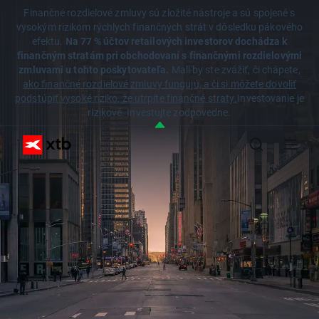
Finančné rozdielové zmluvy sú zložité nástroje a sú spojené s
vysokým rizikom rýchlych finančných strát v dôsledku pákového
efektu.
Na 77 % účtov retailových investorov dochádza k
finančným stratám pri obchodovaní s finančnými rozdielovými
zmluvami u tohto poskytovateľa.
Mali by ste zvážiť, či chápete,
ako finančné rozdielové zmluvy fungujú, a či si môžete dovoliť
podstúpiť vysoké riziko, že utrpíte finančné straty.
Investovanie je
rizikové. Investujte zodpovedne.