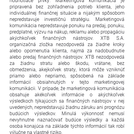
hodnotiace prvky. Marketingová komunikácia je
pripravená bez zohľadnenia potrieb klienta, jeho
individuálnej finančnej situácie a nijakým spôsobom
nepredstavuje investičnú stratégiu. Marketingová
komunikácia nepredstavuje ponuku na predaj, ponuku,
predplatné, výzvu na nákup, reklamu alebo propagáciu
akýchkoľvek finančných nástrojov. XTB S.A.
organizačná zložka nezodpovedá za žiadne kroky
alebo opomenutia klienta, najmä za nadobudnutie
alebo predaj finančných nástrojov. XTB nezodpovedá
za žiadnu stratu alebo škodu, vrátane, bez
obmedzenia, akejkoľvek straty, ktorá môže vzniknúť
priamo alebo nepriamo, spôsobená na základe
informácií obsiahnutých v tejto marketingovej
komunikácii. V prípade, že marketingová komunikácia
obsahuje akékoľvek informácie o akýchkoľvek
výsledkoch týkajúcich sa finančných nástrojov v nej
uvedených, nepredstavujú žiadnu záruku ani prognózu
budúcich výsledkov. Minulá výkonnosť nemusí
nevyhnutne naznačovať budúce výsledky a každá
osoba konajúca na základe týchto informácií tak robí
výlučne na vlastné riziko.