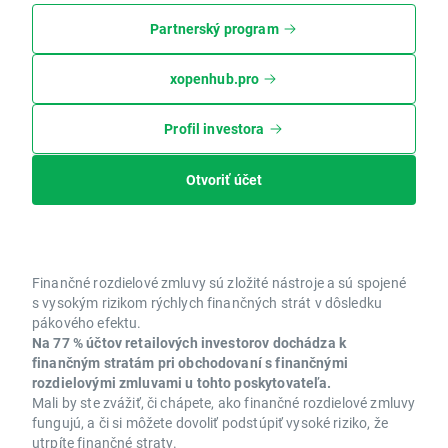
Partnerský program
xopenhub.pro
Profil investora
Otvoriť účet
Finančné rozdielové zmluvy sú zložité nástroje a sú spojené
s vysokým rizikom rýchlych finančných strát v dôsledku
pákového efektu.
Na 77 % účtov retailových investorov dochádza k
finančným stratám pri obchodovaní s finančnými
rozdielovými zmluvami u tohto poskytovateľa.
Mali by ste zvážiť, či chápete, ako finančné rozdielové zmluvy
fungujú, a či si môžete dovoliť podstúpiť vysoké riziko, že
utrpíte finančné straty.