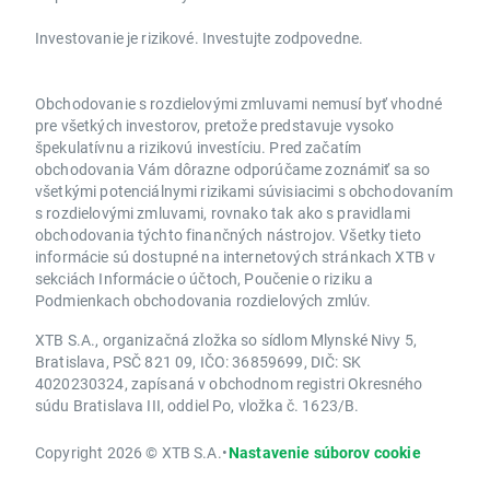
Investovanie je rizikové. Investujte zodpovedne.
Obchodovanie s rozdielovými zmluvami nemusí byť vhodné
pre všetkých investorov, pretože predstavuje vysoko
špekulatívnu a rizikovú investíciu. Pred začatím
obchodovania Vám dôrazne odporúčame zoznámiť sa so
všetkými potenciálnymi rizikami súvisiacimi s obchodovaním
s rozdielovými zmluvami, rovnako tak ako s pravidlami
obchodovania týchto finančných nástrojov. Všetky tieto
informácie sú dostupné na internetových stránkach XTB v
sekciách Informácie o účtoch, Poučenie o riziku a
Podmienkach obchodovania rozdielových zmlúv.
XTB S.A., organizačná zložka so sídlom Mlynské Nivy 5,
Bratislava, PSČ 821 09, IČO: 36859699, DIČ: SK
4020230324, zapísaná v obchodnom registri Okresného
súdu Bratislava III, oddiel Po, vložka č. 1623/B.
Copyright 2026 © XTB S.A.
•
Nastavenie súborov cookie