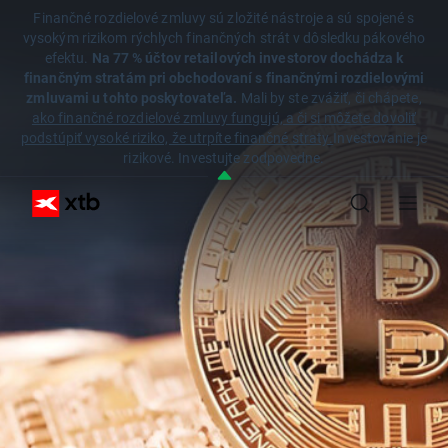
Finančné rozdielové zmluvy sú zložité nástroje a sú spojené s
vysokým rizikom rýchlych finančných strát v dôsledku pákového
efektu.
Na 77 % účtov retailových investorov dochádza k
finančným stratám pri obchodovaní s finančnými rozdielovými
zmluvami u tohto poskytovateľa.
Mali by ste zvážiť, či chápete,
ako finančné rozdielové zmluvy fungujú, a či si môžete dovoliť
podstúpiť vysoké riziko, že utrpíte finančné straty.
Investovanie je
rizikové. Investujte zodpovedne.