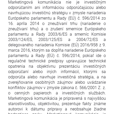
Marketingová komunikácia nie je investičným
odporúčaním ani informáciou odporúčajúcou alebo
navrhujúcou investičnú stratégiu v zmysle nariadenia
Európskeho parlamentu a Rady (EÚ) č. 596/2014 zo
16. apríla 2014 o zneužívaní trhu (nariadenie o
zneužívaní trhu) a o zrušení smernice Európskeho
parlamentu a Rady 2003/6/ES a smerníc Komisie
2003/124/ES, 2003/125/ES a 2004/72/ES a
delegovaného nariadenia Komisie (EÚ) 2016/958 z 9.
marca 2016, ktorým sa dopĺňa nariadenie Európskeho
parlamentu a Rady (EÚ) č. 596/2014, pokiaľ ide o
regulačné technické predpisy upravujúce technické
opatrenia na objektívnu prezentáciu investičných
odporúčaní alebo iných informácií, ktorými sa
odporúča alebo navrhuje investičná stratégia, a na
zverejňovanie osobitných záujmov alebo uvádzanie
konfliktov záujmov v zmysle zákona č. 566/2001 Z. z.
o cenných papieroch a investičných službách.
Marketingová komunikácia je pripravená s najvyššou
starostlivosťou, objektivitou, prezentuje fakty známe
autorovi k dátumu prípravy a neobsahuje žiadne