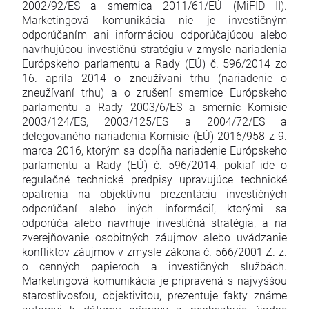
2002/92/ES a smernica 2011/61/EÚ (MiFID II).
Marketingová komunikácia nie je investičným
odporúčaním ani informáciou odporúčajúcou alebo
navrhujúcou investičnú stratégiu v zmysle nariadenia
Európskeho parlamentu a Rady (EÚ) č. 596/2014 zo
16. apríla 2014 o zneužívaní trhu (nariadenie o
zneužívaní trhu) a o zrušení smernice Európskeho
parlamentu a Rady 2003/6/ES a smerníc Komisie
2003/124/ES, 2003/125/ES a 2004/72/ES a
delegovaného nariadenia Komisie (EÚ) 2016/958 z 9.
marca 2016, ktorým sa dopĺňa nariadenie Európskeho
parlamentu a Rady (EÚ) č. 596/2014, pokiaľ ide o
regulačné technické predpisy upravujúce technické
opatrenia na objektívnu prezentáciu investičných
odporúčaní alebo iných informácií, ktorými sa
odporúča alebo navrhuje investičná stratégia, a na
zverejňovanie osobitných záujmov alebo uvádzanie
konfliktov záujmov v zmysle zákona č. 566/2001 Z. z.
o cenných papieroch a investičných službách.
Marketingová komunikácia je pripravená s najvyššou
starostlivosťou, objektivitou, prezentuje fakty známe