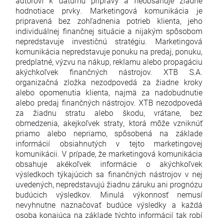
autorovi k dátumu prípravy a neobsahuje žiadne
hodnotiace prvky. Marketingová komunikácia je
pripravená bez zohľadnenia potrieb klienta, jeho
individuálnej finančnej situácie a nijakým spôsobom
nepredstavuje investičnú stratégiu. Marketingová
komunikácia nepredstavuje ponuku na predaj, ponuku,
predplatné, výzvu na nákup, reklamu alebo propagáciu
akýchkoľvek finančných nástrojov. XTB S.A.
organizačná zložka nezodpovedá za žiadne kroky
alebo opomenutia klienta, najmä za nadobudnutie
alebo predaj finančných nástrojov. XTB nezodpovedá
za žiadnu stratu alebo škodu, vrátane, bez
obmedzenia, akejkoľvek straty, ktorá môže vzniknúť
priamo alebo nepriamo, spôsobená na základe
informácií obsiahnutých v tejto marketingovej
komunikácii. V prípade, že marketingová komunikácia
obsahuje akékoľvek informácie o akýchkoľvek
výsledkoch týkajúcich sa finančných nástrojov v nej
uvedených, nepredstavujú žiadnu záruku ani prognózu
budúcich výsledkov. Minulá výkonnosť nemusí
nevyhnutne naznačovať budúce výsledky a každá
osoba konajúca na základe týchto informácií tak robí