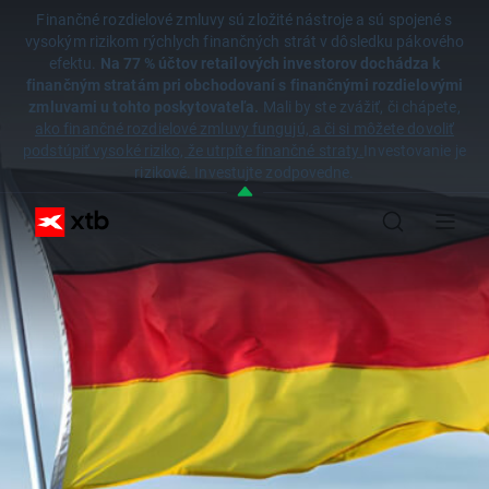
Finančné rozdielové zmluvy sú zložité nástroje a sú spojené s
vysokým rizikom rýchlych finančných strát v dôsledku pákového
efektu.
Na 77 % účtov retailových investorov dochádza k
finančným stratám pri obchodovaní s finančnými rozdielovými
zmluvami u tohto poskytovateľa.
Mali by ste zvážiť, či chápete,
ako finančné rozdielové zmluvy fungujú, a či si môžete dovoliť
podstúpiť vysoké riziko, že utrpíte finančné straty.
Investovanie je
rizikové. Investujte zodpovedne.