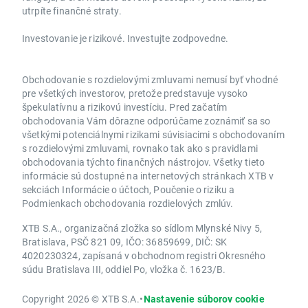
utrpíte finančné straty.
Investovanie je rizikové. Investujte zodpovedne.
Obchodovanie s rozdielovými zmluvami nemusí byť vhodné
pre všetkých investorov, pretože predstavuje vysoko
špekulatívnu a rizikovú investíciu. Pred začatím
obchodovania Vám dôrazne odporúčame zoznámiť sa so
všetkými potenciálnymi rizikami súvisiacimi s obchodovaním
s rozdielovými zmluvami, rovnako tak ako s pravidlami
obchodovania týchto finančných nástrojov. Všetky tieto
informácie sú dostupné na internetových stránkach XTB v
sekciách Informácie o účtoch, Poučenie o riziku a
Podmienkach obchodovania rozdielových zmlúv.
XTB S.A., organizačná zložka so sídlom Mlynské Nivy 5,
Bratislava, PSČ 821 09, IČO: 36859699, DIČ: SK
4020230324, zapísaná v obchodnom registri Okresného
súdu Bratislava III, oddiel Po, vložka č. 1623/B.
Copyright 2026 © XTB S.A.
•
Nastavenie súborov cookie