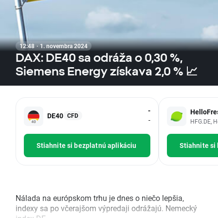
12:48 · 1. novembra 2024
DAX: DE40 sa odráža o 0,30 %,
Siemens Energy získava 2,0 % 📈
-
HelloFre
DE40
CFD
-
HFG.DE, H
Stiahnite si bezplatnú aplikáciu
Stiahnite si
Nálada na európskom trhu je dnes o niečo lepšia,
indexy sa po včerajšom výpredaji odrážajú. Nemecký