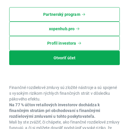
Partnerský program
xopenhub.pro
Profil investora
Otvoriť účet
Finančné rozdielové zmluvy sú zložité nástroje a sú spojené
s vysokým rizikom rýchlych finančných strát v dôsledku
pákového efektu.
Na 77 % účtov retailových investorov dochádza k
finančným stratám pri obchodovaní s finančnými
rozdielovými zmluvami u tohto poskytovateľa.
Mali by ste zvážiť, či chápete, ako finančné rozdielové zmluvy
fungujú, a či si môžete dovoliť podstúpiť vysoké riziko, že