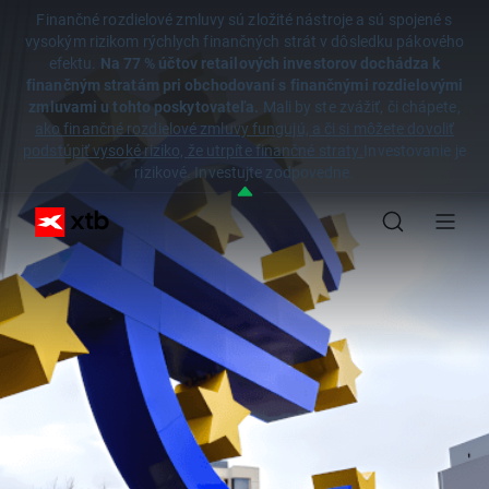
Finančné rozdielové zmluvy sú zložité nástroje a sú spojené s
vysokým rizikom rýchlych finančných strát v dôsledku pákového
efektu.
Na 77 % účtov retailových investorov dochádza k
finančným stratám pri obchodovaní s finančnými rozdielovými
zmluvami u tohto poskytovateľa.
Mali by ste zvážiť, či chápete,
ako finančné rozdielové zmluvy fungujú, a či si môžete dovoliť
podstúpiť vysoké riziko, že utrpíte finančné straty.
Investovanie je
rizikové. Investujte zodpovedne.