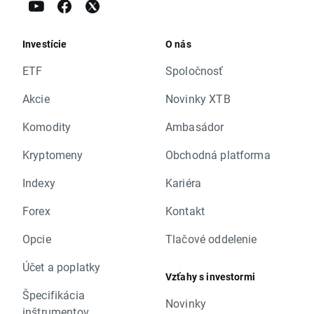
Investície
O nás
ETF
Spoločnosť
Akcie
Novinky XTB
Komodity
Ambasádor
Kryptomeny
Obchodná platforma
Indexy
Kariéra
Forex
Kontakt
Opcie
Tlačové oddelenie
Účet a poplatky
Vzťahy s investormi
Špecifikácia
Novinky
inštrumentov