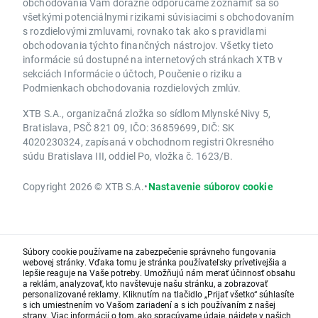
obchodovania Vám dôrazne odporúčame zoznámiť sa so
všetkými potenciálnymi rizikami súvisiacimi s obchodovaním
s rozdielovými zmluvami, rovnako tak ako s pravidlami
obchodovania týchto finančných nástrojov. Všetky tieto
informácie sú dostupné na internetových stránkach XTB v
sekciách Informácie o účtoch, Poučenie o riziku a
Podmienkach obchodovania rozdielových zmlúv.
XTB S.A., organizačná zložka so sídlom Mlynské Nivy 5,
Bratislava, PSČ 821 09, IČO: 36859699, DIČ: SK
4020230324, zapísaná v obchodnom registri Okresného
súdu Bratislava III, oddiel Po, vložka č. 1623/B.
Copyright 2026 © XTB S.A.
•
Nastavenie súborov cookie
Súbory cookie používame na zabezpečenie správneho fungovania
webovej stránky. Vďaka tomu je stránka používateľsky prívetivejšia a
lepšie reaguje na Vaše potreby. Umožňujú nám merať účinnosť obsahu
a reklám, analyzovať, kto navštevuje našu stránku, a zobrazovať
personalizované reklamy. Kliknutím na tlačidlo „Prijať všetko“ súhlasíte
s ich umiestnením vo Vašom zariadení a s ich používaním z našej
strany. Viac informácií o tom, ako spracúvame údaje, nájdete v našich