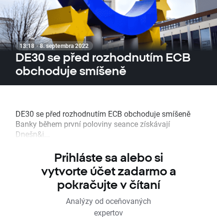
13:18 · 8. septembra 2022
DE30 se před rozhodnutím ECB
obchoduje smíšeně
DE30 se před rozhodnutím ECB obchoduje smíšeně
Banky během první poloviny seance získávají
Dnešn&i...
Prihláste sa alebo si
vytvorte účet zadarmo a
pokračujte v čítaní
Analýzy od oceňovaných
expertov