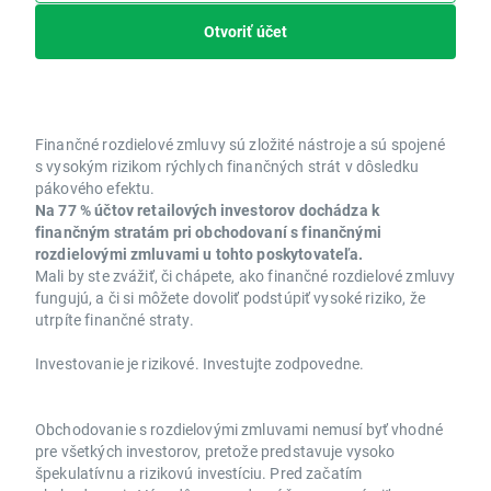
Otvoriť účet
Finančné rozdielové zmluvy sú zložité nástroje a sú spojené
s vysokým rizikom rýchlych finančných strát v dôsledku
pákového efektu.
Na 77 % účtov retailových investorov dochádza k
finančným stratám pri obchodovaní s finančnými
rozdielovými zmluvami u tohto poskytovateľa.
Mali by ste zvážiť, či chápete, ako finančné rozdielové zmluvy
fungujú, a či si môžete dovoliť podstúpiť vysoké riziko, že
utrpíte finančné straty.
Investovanie je rizikové. Investujte zodpovedne.
Obchodovanie s rozdielovými zmluvami nemusí byť vhodné
pre všetkých investorov, pretože predstavuje vysoko
špekulatívnu a rizikovú investíciu. Pred začatím