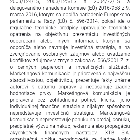
2003/124/ES, 2003/125/ES a 2004/72/ES a
delegovaného nariadenia Komisie (EÚ) 2016/958 z 9.
marca 2016, ktorým sa dopĺňa nariadenie Európskeho
parlamentu a Rady (EÚ) č. 596/2014, pokiaľ ide o
regulačné technické predpisy upravujúce technické
opatrenia na objektívnu prezentáciu investičných
odporúčaní alebo iných informácií, ktorými sa
odporúča alebo navrhuje investičná stratégia, a na
zverejňovanie osobitných záujmov alebo uvádzanie
konfliktov záujmov v zmysle zákona č. 566/2001 Z. z.
o cenných papieroch a investičných službách.
Marketingová komunikácia je pripravená s najvyššou
starostlivosťou, objektivitou, prezentuje fakty známe
autorovi k dátumu prípravy a neobsahuje žiadne
hodnotiace prvky. Marketingová komunikácia je
pripravená bez zohľadnenia potrieb klienta, jeho
individuálnej finančnej situácie a nijakým spôsobom
nepredstavuje investičnú stratégiu. Marketingová
komunikácia nepredstavuje ponuku na predaj, ponuku,
predplatné, výzvu na nákup, reklamu alebo propagáciu
akýchkoľvek finančných nástrojov. XTB S.A.
organizačná zložka nezodpovedá za žiadne kroky