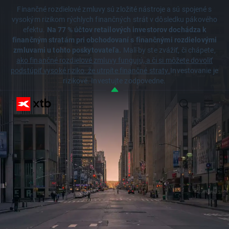
Finančné rozdielové zmluvy sú zložité nástroje a sú spojené s
vysokým rizikom rýchlych finančných strát v dôsledku pákového
efektu.
Na 77 % účtov retailových investorov dochádza k
finančným stratám pri obchodovaní s finančnými rozdielovými
zmluvami u tohto poskytovateľa.
Mali by ste zvážiť, či chápete,
ako finančné rozdielové zmluvy fungujú, a či si môžete dovoliť
podstúpiť vysoké riziko, že utrpíte finančné straty.
Investovanie je
rizikové. Investujte zodpovedne.