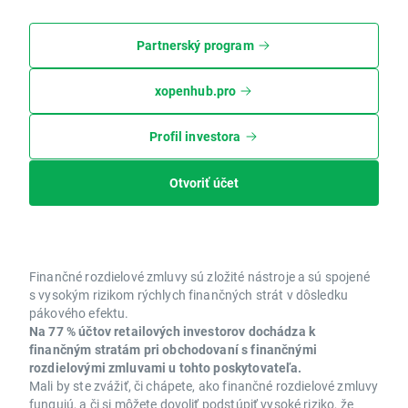
Partnerský program
xopenhub.pro
Profil investora
Otvoriť účet
Finančné rozdielové zmluvy sú zložité nástroje a sú spojené
s vysokým rizikom rýchlych finančných strát v dôsledku
pákového efektu.
Na 77 % účtov retailových investorov dochádza k
finančným stratám pri obchodovaní s finančnými
rozdielovými zmluvami u tohto poskytovateľa.
Mali by ste zvážiť, či chápete, ako finančné rozdielové zmluvy
fungujú, a či si môžete dovoliť podstúpiť vysoké riziko, že