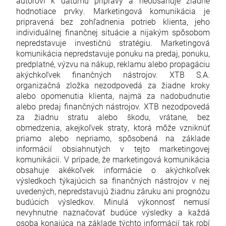
autorovi k dátumu prípravy a neobsahuje žiadne
hodnotiace prvky. Marketingová komunikácia je
pripravená bez zohľadnenia potrieb klienta, jeho
individuálnej finančnej situácie a nijakým spôsobom
nepredstavuje investičnú stratégiu. Marketingová
komunikácia nepredstavuje ponuku na predaj, ponuku,
predplatné, výzvu na nákup, reklamu alebo propagáciu
akýchkoľvek finančných nástrojov. XTB S.A.
organizačná zložka nezodpovedá za žiadne kroky
alebo opomenutia klienta, najmä za nadobudnutie
alebo predaj finančných nástrojov. XTB nezodpovedá
za žiadnu stratu alebo škodu, vrátane, bez
obmedzenia, akejkoľvek straty, ktorá môže vzniknúť
priamo alebo nepriamo, spôsobená na základe
informácií obsiahnutých v tejto marketingovej
komunikácii. V prípade, že marketingová komunikácia
obsahuje akékoľvek informácie o akýchkoľvek
výsledkoch týkajúcich sa finančných nástrojov v nej
uvedených, nepredstavujú žiadnu záruku ani prognózu
budúcich výsledkov. Minulá výkonnosť nemusí
nevyhnutne naznačovať budúce výsledky a každá
osoba konajúca na základe týchto informácií tak robí