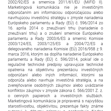
2002/92/ES a smernica 2011/61/EÚ (MiFID II).
Marketingová komunikácia nie je investičným
odporúčaním ani informáciou odporúčajúcou alebo
navrhujúcou investičnú stratégiu v zmysle nariadenia
Európskeho parlamentu a Rady (EÚ) č. 596/2014 zo
16. apríla 2014 o zneužívaní trhu (nariadenie o
zneužívaní trhu) a o zrušení smernice Európskeho
parlamentu a Rady 2003/6/ES a smerníc Komisie
2003/124/ES, 2003/125/ES a 2004/72/ES a
delegovaného nariadenia Komisie (EÚ) 2016/958 z 9.
marca 2016, ktorým sa dopĺňa nariadenie Európskeho
parlamentu a Rady (EÚ) č. 596/2014, pokiaľ ide o
regulačné technické predpisy upravujúce technické
opatrenia na objektívnu prezentáciu investičných
odporúčaní alebo iných informácií, ktorými sa
odporúča alebo navrhuje investičná stratégia, a na
zverejňovanie osobitných záujmov alebo uvádzanie
konfliktov záujmov v zmysle zákona č. 566/2001 Z. z.
o cenných papieroch a investičných službách.
Marketingová komunikácia je pripravená s najvyššou
starostlivosťou, objektivitou, prezentuje fakty známe