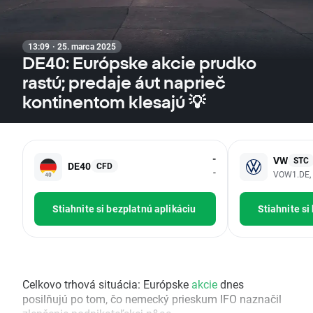
13:09 · 25. marca 2025
DE40: Európske akcie prudko
rastú; predaje áut naprieč
kontinentom klesajú 💡
-
VW
STC
DE40
CFD
-
VOW1.DE,
Stiahnite si bezplatnú aplikáciu
Stiahnite si
Celkovo trhová situácia: Európske
akcie
dnes
posilňujú po tom, čo nemecký prieskum IFO naznačil