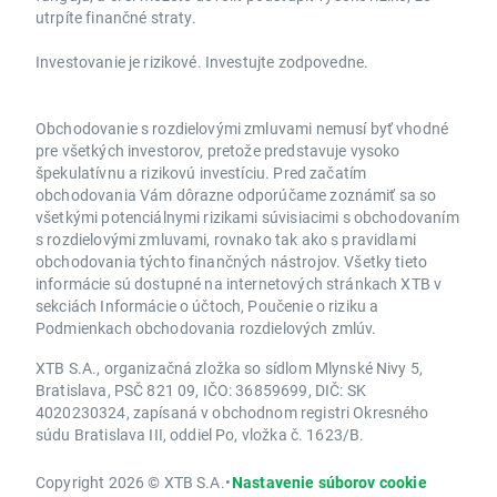
utrpíte finančné straty.
Investovanie je rizikové. Investujte zodpovedne.
Obchodovanie s rozdielovými zmluvami nemusí byť vhodné
pre všetkých investorov, pretože predstavuje vysoko
špekulatívnu a rizikovú investíciu. Pred začatím
obchodovania Vám dôrazne odporúčame zoznámiť sa so
všetkými potenciálnymi rizikami súvisiacimi s obchodovaním
s rozdielovými zmluvami, rovnako tak ako s pravidlami
obchodovania týchto finančných nástrojov. Všetky tieto
informácie sú dostupné na internetových stránkach XTB v
sekciách Informácie o účtoch, Poučenie o riziku a
Podmienkach obchodovania rozdielových zmlúv.
XTB S.A., organizačná zložka so sídlom Mlynské Nivy 5,
Bratislava, PSČ 821 09, IČO: 36859699, DIČ: SK
4020230324, zapísaná v obchodnom registri Okresného
súdu Bratislava III, oddiel Po, vložka č. 1623/B.
Copyright 2026 © XTB S.A.
•
Nastavenie súborov cookie