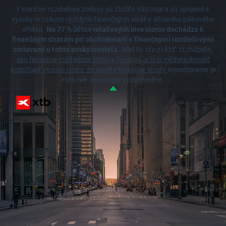
Finančné rozdielové zmluvy sú zložité nástroje a sú spojené s
vysokým rizikom rýchlych finančných strát v dôsledku pákového
efektu.
Na 77 % účtov retailových investorov dochádza k
finančným stratám pri obchodovaní s finančnými rozdielovými
zmluvami u tohto poskytovateľa.
Mali by ste zvážiť, či chápete,
ako finančné rozdielové zmluvy fungujú, a či si môžete dovoliť
podstúpiť vysoké riziko, že utrpíte finančné straty.
Investovanie je
rizikové. Investujte zodpovedne.