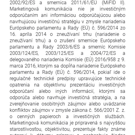
2002/92/ES a smernica 2011/61/EÚ (MiFID II).
Marketingová komunikácia nie je investičným
odporúčaním ani informáciou odporúčajúcou alebo
navrhujúcou investičnú stratégiu v zmysle nariadenia
Európskeho parlamentu a Rady (EÚ) č. 596/2014 zo
16. apríla 2014 o zneužívaní trhu (nariadenie o
zneužívaní trhu) a o zrušení smernice Európskeho
parlamentu a Rady 2003/6/ES a smerníc Komisie
2003/124/ES, 2003/125/ES a 2004/72/ES a
delegovaného nariadenia Komisie (EÚ) 2016/958 z 9.
marca 2016, ktorým sa dopĺňa nariadenie Európskeho
parlamentu a Rady (EÚ) č. 596/2014, pokiaľ ide o
regulačné technické predpisy upravujúce technické
opatrenia na objektívnu prezentáciu investičných
odporúčaní alebo iných informácií, ktorými sa
odporúča alebo navrhuje investičná stratégia, a na
zverejňovanie osobitných záujmov alebo uvádzanie
konfliktov záujmov v zmysle zákona č. 566/2001 Z. z.
o cenných papieroch a investičných službách.
Marketingová komunikácia je pripravená s najvyššou
starostlivosťou, objektivitou, prezentuje fakty známe