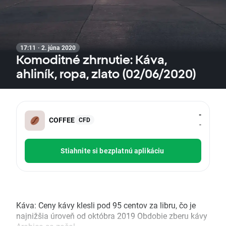
17:11 · 2. júna 2020
Komoditné zhrnutie: Káva,
ahliník, ropa, zlato (02/06/2020)
-
COFFEE
CFD
-
Stiahnite si bezplatnú aplikáciu
Káva: Ceny kávy klesli pod 95 centov za libru, čo je
najnižšia úroveň od októbra 2019 Obdobie zberu kávy