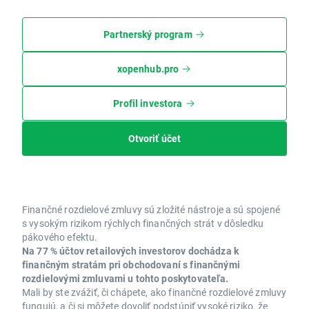
Partnerský program
xopenhub.pro
Profil investora
Otvoriť účet
Finančné rozdielové zmluvy sú zložité nástroje a sú spojené
s vysokým rizikom rýchlych finančných strát v dôsledku
pákového efektu.
Na 77 % účtov retailových investorov dochádza k
finančným stratám pri obchodovaní s finančnými
rozdielovými zmluvami u tohto poskytovateľa.
Mali by ste zvážiť, či chápete, ako finančné rozdielové zmluvy
fungujú, a či si môžete dovoliť podstúpiť vysoké riziko, že