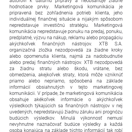
autorovi k dátumu prípravy a neobsahuje žiadne
hodnotiace prvky. Marketingová komunikácia je
pripravená bez zohľadnenia potrieb klienta, jeho
individuálnej finančnej situácie a nijakým spôsobom
nepredstavuje investičnú stratégiu. Marketingová
komunikácia nepredstavuje ponuku na predaj, ponuku,
predplatné, výzvu na nákup, reklamu alebo propagáciu
akýchkoľvek finančných nástrojov. XTB S.A.
organizačná zložka nezodpovedá za žiadne kroky
alebo opomenutia klienta, najmä za nadobudnutie
alebo predaj finančných nástrojov. XTB nezodpovedá
za žiadnu stratu alebo škodu, vrátane, bez
obmedzenia, akejkoľvek straty, ktorá môže vzniknúť
priamo alebo nepriamo, spôsobená na základe
informácií obsiahnutých v tejto marketingovej
komunikácii. V prípade, že marketingová komunikácia
obsahuje akékoľvek informácie o akýchkoľvek
výsledkoch týkajúcich sa finančných nástrojov v nej
uvedených, nepredstavujú žiadnu záruku ani prognózu
budúcich výsledkov. Minulá výkonnosť nemusí
nevyhnutne naznačovať budúce výsledky a každá
osoba konajúca na základe týchto informácií tak robí