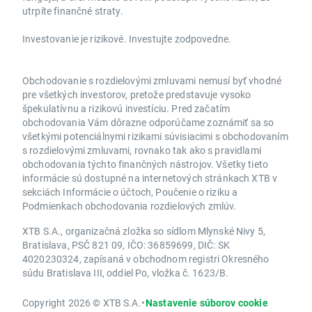
utrpíte finančné straty.
Investovanie je rizikové. Investujte zodpovedne.
Obchodovanie s rozdielovými zmluvami nemusí byť vhodné
pre všetkých investorov, pretože predstavuje vysoko
špekulatívnu a rizikovú investíciu. Pred začatím
obchodovania Vám dôrazne odporúčame zoznámiť sa so
všetkými potenciálnymi rizikami súvisiacimi s obchodovaním
s rozdielovými zmluvami, rovnako tak ako s pravidlami
obchodovania týchto finančných nástrojov. Všetky tieto
informácie sú dostupné na internetových stránkach XTB v
sekciách Informácie o účtoch, Poučenie o riziku a
Podmienkach obchodovania rozdielových zmlúv.
XTB S.A., organizačná zložka so sídlom Mlynské Nivy 5,
Bratislava, PSČ 821 09, IČO: 36859699, DIČ: SK
4020230324, zapísaná v obchodnom registri Okresného
súdu Bratislava III, oddiel Po, vložka č. 1623/B.
Copyright 2026 © XTB S.A.
•
Nastavenie súborov cookie