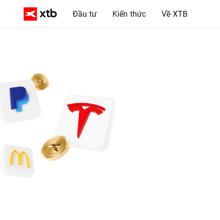
Đầu tư
Kiến thức
Về XTB