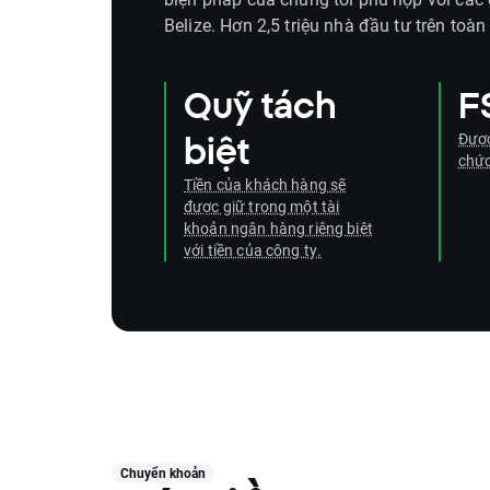
Belize. Hơn 2,5 triệu nhà đầu tư trên toàn 
Quỹ tách
F
Được
biệt
chức
Tiền của khách hàng sẽ
được giữ trong một tài
khoản ngân hàng riêng biệt
với tiền của công ty.
Chuyển khoản