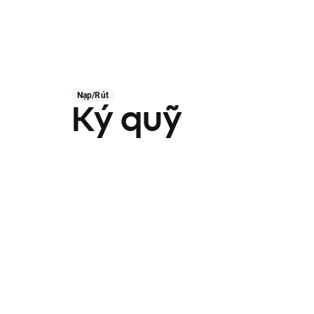
Nạp/Rút
Ký quỹ