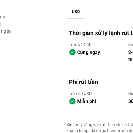
USD
gân
̉
g ngày
Thời gian xử lý lệnh rút t
Trước 14:00
Sa
Cùng ngày
2-
t
Phí rút tiền
Trên 50 USD
Dư
Miễn phí
3
Xin lưu ý rằng việc rút tiền chỉ có
khách hàng, đã được thêm trước đó tạ