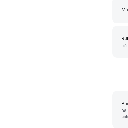
Mứ
Rút
trê
Phi
Đối
tín