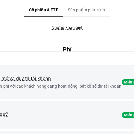
Cổ phiếu & ETF
Sản phẩm phái sinh
Những khác biệt
Phí
́ mở và duy trì tài khoản
Miễn 
n phí với các khách hàng đang hoạt động, bất kể số dư tài khoản
 quỹ
Miễn 