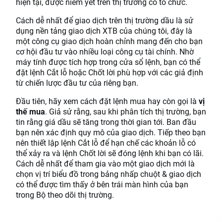
hiện tại, được niêm yết trên thị trường có tổ chức.
Cách dễ nhất để giao dịch trên thị trường dầu là sử
dụng nền tảng giao dịch XTB của chúng tôi, đây là
một công cụ giao dịch hoàn chỉnh mang đến cho bạn
cơ hội đầu tư vào nhiều loại công cụ tài chính. Nhờ
máy tính được tích hợp trong cửa sổ lệnh, bạn có thể
đặt lệnh Cắt lỗ hoặc Chốt lời phù hợp với các giả định
từ chiến lược đầu tư của riêng bạn.
Đầu tiên, hãy xem cách đặt lệnh mua hay còn gọi là
vị
thế mua
. Giả sử rằng, sau khi phân tích thị trường, bạn
tin rằng giá dầu sẽ tăng trong thời gian tới. Ban đầu
bạn nên xác định quy mô của giao dịch. Tiếp theo bạn
nên thiết lập lệnh Cắt lỗ để hạn chế các khoản lỗ có
thể xảy ra và lệnh Chốt lời sẽ đóng lệnh khi bạn có lãi.
Cách dễ nhất để tham gia vào một giao dịch mới là
chọn vị trí biểu đồ trong bảng nhấp chuột & giao dịch
có thể được tìm thấy ở bên trái màn hình của bạn
trong Bộ theo dõi thị trường.