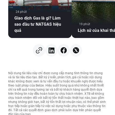
24 phút
Giao dịch Gas là gì? Làm
sao đầu tư NATGAS hiệu
19 phút
quả
Lịch sử của khai th
Nội dung tài liệu này chỉ được cung cấp mang tính thông tin chung
và là tài liệu đào tạo. Bất kỳ ý kiến, phân tích, giá cả hoặc nội dung
khác không được xem là tư vấn đầu tư hoặc khuyến nghị được hiểu
theo luật pháp của Belize. Hiệu suất trong quá khứ không nhất thiết
chỉ ra kết quả trong tương lai và bất kỳ khách hàng quyết định dựa
trên thông tin này đều hoàn toàn tự chịu trách nhiệm. XTB sẽ không
chịu trách nhiệm đối với bất kỳ tổn thất hoặc thiệt hại nào, bao gồm
nhưng không giới hạn, bất kỳ tổn thất lợi nhuận nào, có thể phát sinh
trực tiếp hoặc gián tiếp từ việc sử dụng hoặc phụ thuộc vào thông tin
đó. Tất cả các quyết định giao dịch phải luôn dựa trên phán quyết
độc lập của bạn.