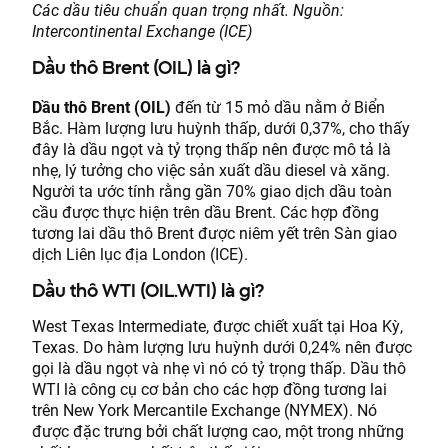
Các dầu tiêu chuẩn quan trọng nhất. Nguồn:
Intercontinental Exchange (ICE)
Dầu thô Brent (OIL) là gì?
Dầu thô Brent (OIL)
đến từ 15 mỏ dầu nằm ở Biển
Bắc. Hàm lượng lưu huỳnh thấp, dưới 0,37%, cho thấy
đây là dầu ngọt và tỷ trọng thấp nên được mô tả là
nhẹ, lý tưởng cho việc sản xuất dầu diesel và xăng.
Người ta ước tính rằng gần 70% giao dịch dầu toàn
cầu được thực hiện trên dầu Brent. Các hợp đồng
tương lai dầu thô Brent được niêm yết trên Sàn giao
dịch Liên lục địa London (ICE).
Dầu thô WTI (OIL.WTI) là gì?
West Texas Intermediate, được chiết xuất tại Hoa Kỳ,
Texas. Do hàm lượng lưu huỳnh dưới 0,24% nên được
gọi là dầu ngọt và nhẹ vì nó có tỷ trọng thấp. Dầu thô
WTI là công cụ cơ bản cho các hợp đồng tương lai
trên New York Mercantile Exchange (NYMEX). Nó
được đặc trưng bởi chất lượng cao, một trong những