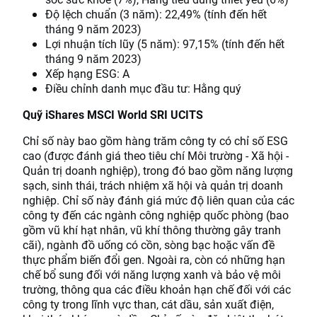
Độ lệch chuẩn (3 năm): 22,49% (tính đến hết
tháng 9 năm 2023)
Lợi nhuận tích lũy (5 năm): 97,15% (tính đến hết
tháng 9 năm 2023)
Xếp hạng ESG: A
Điều chỉnh danh mục đầu tư: Hằng quý
Quỹ iShares MSCI World SRI UCITS
Chỉ số này bao gồm hàng trăm công ty có chỉ số ESG
cao (được đánh giá theo tiêu chí Môi trường - Xã hội -
Quản trị doanh nghiệp), trong đó bao gồm năng lượng
sạch, sinh thái, trách nhiệm xã hội và quản trị doanh
nghiệp. Chỉ số này đánh giá mức độ liên quan của các
công ty đến các ngành công nghiệp quốc phòng (bao
gồm vũ khí hạt nhân, vũ khí thông thường gây tranh
cãi), ngành đồ uống có cồn, sòng bạc hoặc vấn đề
thực phẩm biến đổi gen. Ngoài ra, còn có những hạn
chế bổ sung đối với năng lượng xanh và bảo vệ môi
trường, thông qua các điều khoản hạn chế đối với các
công ty trong lĩnh vực than, cát dầu, sản xuất điện,