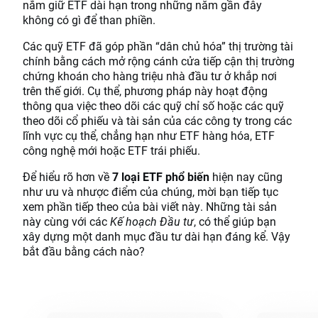
nắm giữ ETF dài hạn trong những năm gần đây
không có gì để than phiền.
Các quỹ ETF đã góp phần “dân chủ hóa” thị trường tài
chính bằng cách mở rộng cánh cửa tiếp cận thị trường
chứng khoán cho hàng triệu nhà đầu tư ở khắp nơi
trên thế giới. Cụ thể, phương pháp này hoạt động
thông qua việc theo dõi các quỹ chỉ số hoặc các quỹ
theo dõi cổ phiếu và tài sản của các công ty trong các
lĩnh vực cụ thể, chẳng hạn như ETF hàng hóa, ETF
công nghệ mới hoặc ETF trái phiếu.
Để hiểu rõ hơn về
7 loại ETF phổ biến
hiện nay cũng
như ưu và nhược điểm của chúng, mời bạn tiếp tục
xem phần tiếp theo của bài viết này. Những tài sản
này cùng với các
Kế hoạch Đầu tư
, có thể giúp bạn
xây dựng một danh mục đầu tư dài hạn đáng kể. Vậy
bắt đầu bằng cách nào?