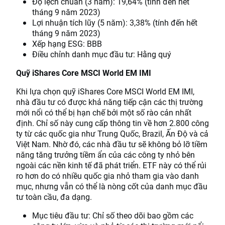
Độ lệch chuẩn (3 năm): 19,64% (tính đến hết
tháng 9 năm 2023)
Lợi nhuận tích lũy (5 năm): 3,38% (tính đến hết
tháng 9 năm 2023)
Xếp hạng ESG: BBB
Điều chỉnh danh mục đầu tư: Hằng quý
Quỹ iShares Core MSCI World EM IMI
Khi lựa chọn quỹ iShares Core MSCI World EM IMI,
nhà đầu tư có được khả năng tiếp cận các thị trường
mới nổi có thể bị hạn chế bởi một số rào cản nhất
định. Chỉ số này cung cấp thông tin về hơn 2.800 công
ty từ các quốc gia như Trung Quốc, Brazil, Ấn Độ và cả
Việt Nam. Nhờ đó, các nhà đầu tư sẽ không bỏ lỡ tiềm
năng tăng trưởng tiềm ẩn của các công ty nhỏ bên
ngoài các nền kinh tế đã phát triển. ETF này có thể rủi
ro hơn do có nhiều quốc gia nhỏ tham gia vào danh
mục, nhưng vẫn có thể là nòng cốt của danh mục đầu
tư toàn cầu, đa dạng.
Mục tiêu đầu tư: Chỉ số theo dõi bao gồm các