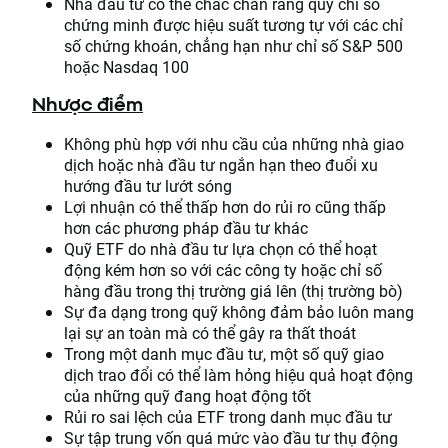
Nhà đầu tư có thể chắc chắn rằng quỹ chỉ số
chứng minh được hiệu suất tương tự với các chỉ
số chứng khoán, chẳng hạn như chỉ số S&P 500
hoặc Nasdaq 100
Nhược điểm
Không phù hợp với nhu cầu của những nhà giao
dịch hoặc nhà đầu tư ngắn hạn theo đuổi xu
hướng đầu tư lướt sóng
Lợi nhuận có thể thấp hơn do rủi ro cũng thấp
hơn các phương pháp đầu tư khác
Quỹ ETF do nhà đầu tư lựa chọn có thể hoạt
động kém hơn so với các công ty hoặc chỉ số
hàng đầu trong thị trường giá lên (thị trường bò)
Sự đa dạng trong quỹ không đảm bảo luôn mang
lại sự an toàn mà có thể gây ra thất thoát
Trong một danh mục đầu tư, một số quỹ giao
dịch trao đổi có thể làm hỏng hiệu quả hoạt động
của những quỹ đang hoạt động tốt
Rủi ro sai lệch của ETF trong danh mục đầu tư
Sự tập trung vốn quá mức vào đầu tư thụ động