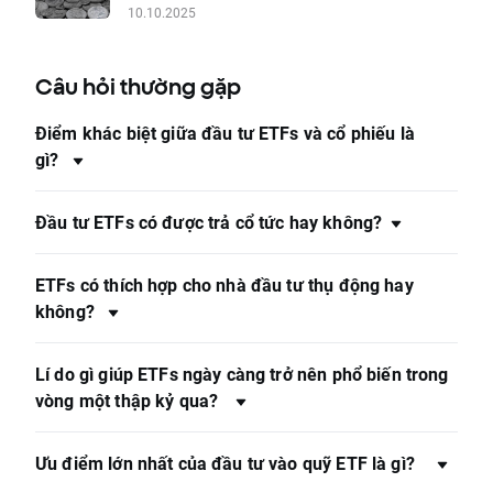
10.10.2025
Câu hỏi thường gặp
Điểm khác biệt giữa đầu tư ETFs và cổ phiếu là
gì?
Đầu tư ETFs có được trả cổ tức hay không?
ETFs có thích hợp cho nhà đầu tư thụ động hay
không?
Lí do gì giúp ETFs ngày càng trở nên phổ biến trong
vòng một thập kỷ qua?
Ưu điểm lớn nhất của đầu tư vào quỹ ETF là gì?