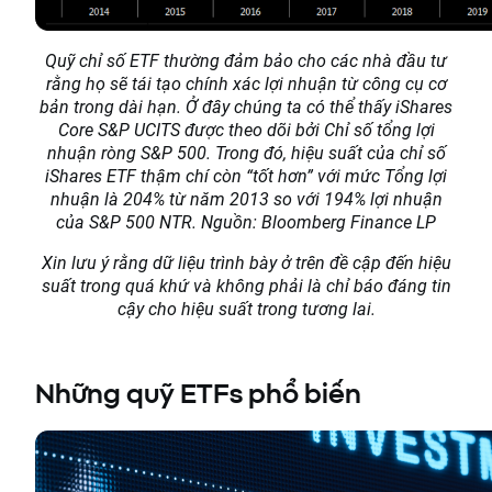
Quỹ chỉ số ETF thường đảm bảo cho các nhà đầu tư
rằng họ sẽ tái tạo chính xác lợi nhuận từ công cụ cơ
bản trong dài hạn. Ở đây chúng ta có thể thấy iShares
Core S&P UCITS được theo dõi bởi Chỉ số tổng lợi
nhuận ròng S&P 500. Trong đó, hiệu suất của chỉ số
iShares ETF thậm chí còn “tốt hơn” với mức Tổng lợi
nhuận là 204% từ năm 2013 so với 194% lợi nhuận
của S&P 500 NTR. Nguồn: Bloomberg Finance LP
Xin lưu ý rằng dữ liệu trình bày ở trên đề cập đến hiệu
suất trong quá khứ và không phải là chỉ báo đáng tin
cậy cho hiệu suất trong tương lai.
Những quỹ ETFs phổ biến