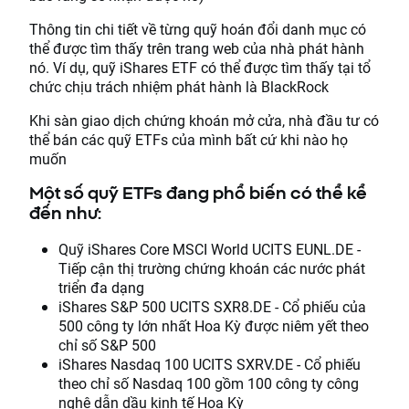
Thông tin chi tiết về từng quỹ hoán đổi danh mục có
thể được tìm thấy trên trang web của nhà phát hành
nó. Ví dụ, quỹ iShares ETF có thể được tìm thấy tại tổ
chức chịu trách nhiệm phát hành là BlackRock
Khi sàn giao dịch chứng khoán mở cửa, nhà đầu tư có
thể bán các quỹ ETFs của mình bất cứ khi nào họ
muốn
Một số quỹ ETFs đang phổ biến có thể kể
đến như:
Quỹ iShares Core MSCI World UCITS EUNL.DE -
Tiếp cận thị trường chứng khoán các nước phát
triển đa dạng
iShares S&P 500 UCITS SXR8.DE - Cổ phiếu của
500 công ty lớn nhất Hoa Kỳ được niêm yết theo
chỉ số S&P 500
iShares Nasdaq 100 UCITS SXRV.DE - Cổ phiếu
theo chỉ số Nasdaq 100 gồm 100 công ty công
nghệ dẫn dầu kinh tế Hoa Kỳ