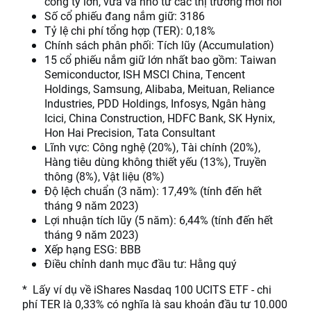
công ty lớn, vừa và nhỏ từ các thị trường mới nổi
Số cổ phiếu đang nắm giữ: 3186
Tỷ lệ chi phí tổng hợp (TER): 0,18%
Chính sách phân phối: Tích lũy (Accumulation)
15 cổ phiếu nắm giữ lớn nhất bao gồm: Taiwan
Semiconductor, ISH MSCI China, Tencent
Holdings, Samsung, Alibaba, Meituan, Reliance
Industries, PDD Holdings, Infosys, Ngân hàng
Icici, China Construction, HDFC Bank, SK Hynix,
Hon Hai Precision, Tata Consultant
Lĩnh vực: Công nghệ (20%), Tài chính (20%),
Hàng tiêu dùng không thiết yếu (13%), Truyền
thông (8%), Vật liệu (8%)
Độ lệch chuẩn (3 năm): 17,49% (tính đến hết
tháng 9 năm 2023)
Lợi nhuận tích lũy (5 năm): 6,44% (tính đến hết
tháng 9 năm 2023)
Xếp hạng ESG: BBB
Điều chỉnh danh mục đầu tư: Hằng quý
* Lấy ví dụ về iShares Nasdaq 100 UCITS ETF - chi
phí TER là 0,33% có nghĩa là sau khoản đầu tư 10.000