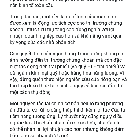
nền kinh tế toàn cầu.
Trong dài hạn, một nền kinh tế toàn cầu mạnh mẽ
được xem là động lực tích cực cho thị trường chứng
khoán - mức tiêu thụ tăng cao đồng nghĩa với lợi
nhuận doanh nghiệp cao hơn và khả năng vượt qua
kỳ vọng của các nhà phân tích.
Các quyết định của ngân hàng Trung ương không chỉ
ảnh hưởng đến thị trường chứng khoán mà còn đặc
biệt tác động đến trái phiếu (và quỹ ETF trái phiếu) và
cả ngành kim loại quý hoặc hàng hóa năng lượng. Vì
vậy, đừng quên thực hiện nghiên cứu của riêng bạn và
thu thập kiến thức tài chính - ngay cả khi bạn đầu tư
một cách thụ động
Một nguyên tắc tài chính cơ bản nêu rõ rằng phương
án đầu tư có rủi ro càng thấp thì đi kèm lợi tức đầu tư
tiềm năng tương ứng. Lý thuyết này cũng ngụ ý điều
ngược lại - khi chấp nhận rủi ro cao hơn, nhà đầu tư
có thể nhận lại lợi nhuận cao hơn (nhưng không đảm
bảo rằng sẽ nhận được nó)