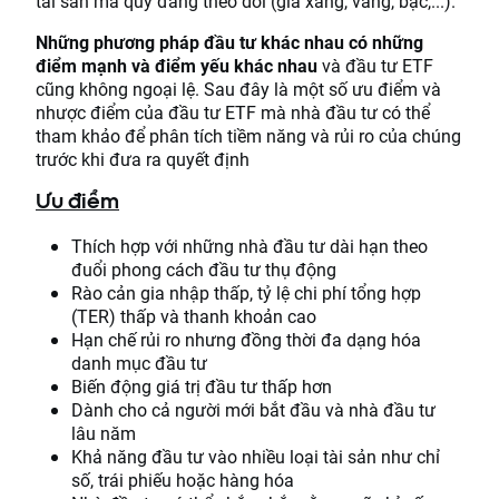
tài sản mà quỹ đang theo dõi (giá xăng, vàng, bạc,...).
Những phương pháp đầu tư khác nhau có những
điểm mạnh và điểm yếu khác nhau
và đầu tư ETF
cũng không ngoại lệ. Sau đây là một số ưu điểm và
nhược điểm của đầu tư ETF mà nhà đầu tư có thể
tham khảo để phân tích tiềm năng và rủi ro của chúng
trước khi đưa ra quyết định
Ưu điểm
Thích hợp với những nhà đầu tư dài hạn theo
đuổi phong cách đầu tư thụ động
Rào cản gia nhập thấp, tỷ lệ chi phí tổng hợp
(TER) thấp và thanh khoản cao
Hạn chế rủi ro nhưng đồng thời đa dạng hóa
danh mục đầu tư
Biến động giá trị đầu tư thấp hơn
Dành cho cả người mới bắt đầu và nhà đầu tư
lâu năm
Khả năng đầu tư vào nhiều loại tài sản như chỉ
số, trái phiếu hoặc hàng hóa