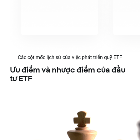
Các cột mốc lịch sử của việc phát triển quỹ ETF
Ưu điểm và nhược điểm của đầu
tư ETF