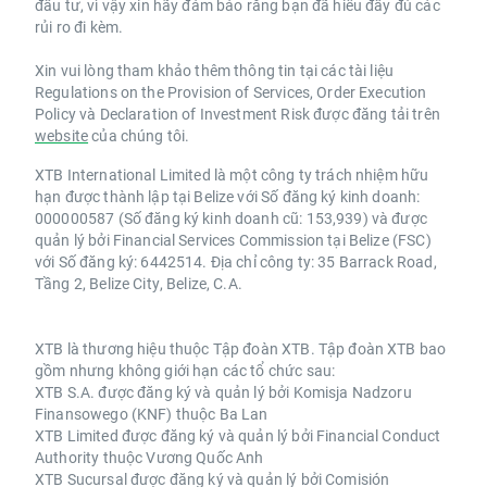
đầu tư, vì vậy xin hãy đảm bảo rằng bạn đã hiểu đầy đủ các
rủi ro đi kèm.
Xin vui lòng tham khảo thêm thông tin tại các tài liệu
Regulations on the Provision of Services, Order Execution
Policy và Declaration of Investment Risk được đăng tải trên
website
của chúng tôi.
XTB International Limited là một công ty trách nhiệm hữu
hạn được thành lập tại Belize với Số đăng ký kinh doanh:
000000587 (Số đăng ký kinh doanh cũ: 153,939) và được
quản lý bởi Financial Services Commission tại Belize (FSC)
với Số đăng ký: 6442514. Địa chỉ công ty: 35 Barrack Road,
Tầng 2, Belize City, Belize, C.A.
XTB là thương hiệu thuộc Tập đoàn XTB. Tập đoàn XTB bao
gồm nhưng không giới hạn các tổ chức sau:
XTB S.A. được đăng ký và quản lý bởi Komisja Nadzoru
Finansowego (KNF) thuộc Ba Lan
XTB Limited được đăng ký và quản lý bởi Financial Conduct
Authority thuộc Vương Quốc Anh
XTB Sucursal được đăng ký và quản lý bởi Comisión