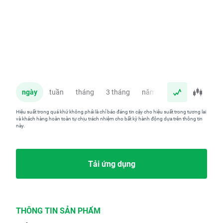
ngày
tuần
tháng
3 tháng
năm
Hiệu suất trong quá khứ không phải là chỉ báo đáng tin cậy cho hiệu suất trong tương lai
và khách hàng hoàn toàn tự chịu trách nhiệm cho bất kỳ hành động dựa trên thông tin
này.
Tải ứng dụng
THÔNG TIN SẢN PHẨM