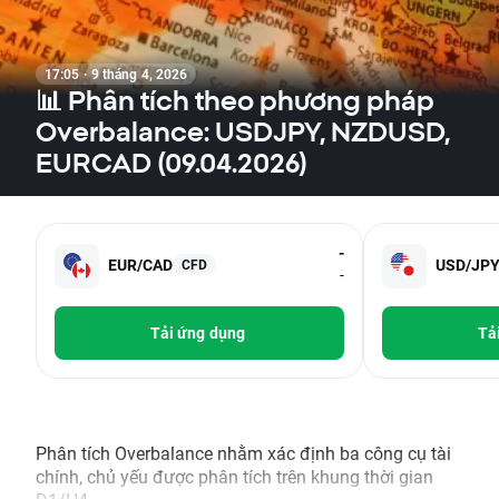
17:05 · 9 tháng 4, 2026
📊 Phân tích theo phương pháp
Overbalance: USDJPY, NZDUSD,
EURCAD (09.04.2026)
-
EUR/CAD
USD/JP
CFD
-
Tải ứng dụng
Tả
Phân tích Overbalance nhằm xác định ba công cụ tài
chính, chủ yếu được phân tích trên khung thời gian