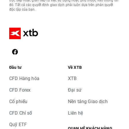
trực tiếp hoặc gián tiếp từ việc sử dụng hoặc phụ thuộc vào thông tin
đó. Tất cả các quyết định giao dịch phải luôn dựa trên phán quyết
độc lập của bạn.
Đầu tư
Về XTB
CFD Hàng hóa
XTB
CFD Forex
Đại sứ
Cổ phiếu
Nền tảng Giao dịch
CFD Chỉ số
Liên hệ
Quỹ ETF
QUAN HỆ KHÁCH HÀNG