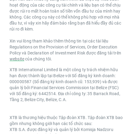
hoạt động của các công cụ tài chính và liệu bạn có thể chịu
được rủi ro mất hoàn toàn số tiền vốn đầu tư của mình hay
không. Các công cụ này có thể không phù hợp với mọi nhà
đầu tư, vì vậy xin hãy đảm bảo rằng bạn đã hiểu đầy đủ các
rủi ro đi kèm.
Xin vui lòng tham khảo thêm thông tin tại các tài liệu
Regulations on the Provision of Services, Order Execution
Policy và Declaration of Investment Risk được đăng tải trên
website
của chúng tôi.
XTB International Limited là một công ty trách nhiệm hữu
hạn được thành lập tại Belize với Số đăng ký kinh doanh:
000000587 (Số đăng ký kinh doanh cũ: 153,939) và được
quản lý bởi Financial Services Commission tại Belize (FSC)
với Số đăng ký: 6442514. Địa chỉ công ty: 35 Barrack Road,
Tầng 2, Belize City, Belize, C.A.
XTB là thương hiệu thuộc Tập đoàn XTB. Tập đoàn XTB bao
gồm nhưng không giới hạn các tổ chức sau:
XTB S.A. được đăng ký và quản lý bởi Komisja Nadzoru