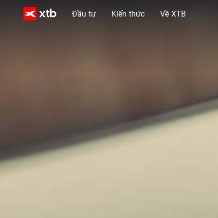
Đầu tư
Kiến thức
Về XTB