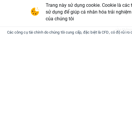
Nội dung t
Trang này sử dụng cookie. Cookie là các 
kiến, phâ
hiểu theo 
sử dụng để giúp cá nhân hóa trải nghiệm
lai và bất
của chúng tôi
không chị
kỳ tổn thấ
vào thông 
Các công cụ tài chính do chúng tôi cung cấp, đặc biệt là CFD, có độ rủi ro
Đầu tư
Kiến thức
CFD Hàng hóa
Nền tảng Kiến
CFD Forex
Phân tích thị 