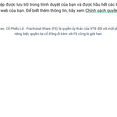
ài liệu này chỉ được cung cấp mang tính thông tin chung và là tài liệu đào tạo. Bấ
tệp được lưu trữ trong trình duyệt của bạn và được hầu hết các
n tích, giá cả hoặc nội dung khác không được xem là tư vấn đầu tư hoặc khuyến n
luật pháp của Belize. Hiệu suất trong quá khứ không nhất thiết chỉ ra kết quả tro
 web của bạn. Để biết thêm thông tin, hãy xem
Chính sách quyền
 kỳ khách hàng quyết định dựa trên thông tin này đều hoàn toàn tự chịu trách nhi
u trách nhiệm đối với bất kỳ tổn thất hoặc thiệt hại nào, bao gồm nhưng không giớ
t lợi nhuận nào, có thể phát sinh trực tiếp hoặc gián tiếp từ việc sử dụng hoặc ph
tin đó. Tất cả các quyết định giao dịch phải luôn dựa trên phán quyết độc lập củ
 cao. Cổ Phiếu Lẻ - Fractional Share (FS) là quyền ủy thác của XTB đối với một 
riêng biệt, quyền lợi cổ đông đi kèm với FS cũng bị giới hạn.
Về XTB
QUAN HỆ K
 thức
XTB
Tin tức
trường
Đại sứ
Báo cáo