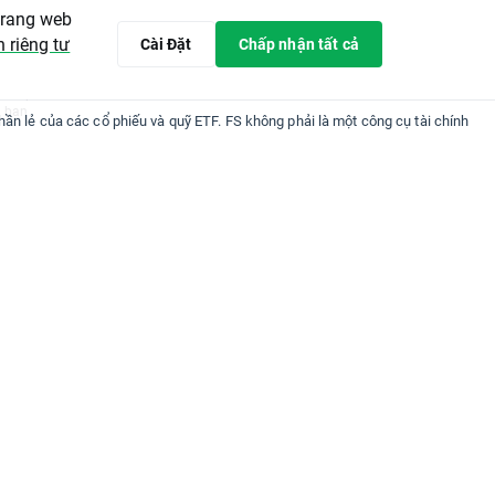
t kỳ ý
 trang web
ghị được
ng tương
 riêng tư
Cài Đặt
Chấp nhận tất cả
ệm. XTB sẽ
i hạn, bất
ụ thuộc
a bạn.
phần lẻ của các cổ phiếu và quỹ ETF. FS không phải là một công cụ tài chính
HÁCH HÀNG
PHÁP LÝ
Thông tin Pháp lý
Tin tức công ty