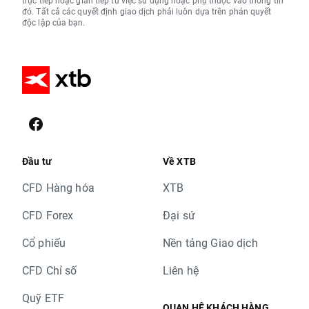
trực tiếp hoặc gián tiếp từ việc sử dụng hoặc phụ thuộc vào thông tin
đó. Tất cả các quyết định giao dịch phải luôn dựa trên phán quyết
độc lập của bạn.
Đầu tư
Về XTB
CFD Hàng hóa
XTB
CFD Forex
Đại sứ
Cổ phiếu
Nền tảng Giao dịch
CFD Chỉ số
Liên hệ
Quỹ ETF
QUAN HỆ KHÁCH HÀNG