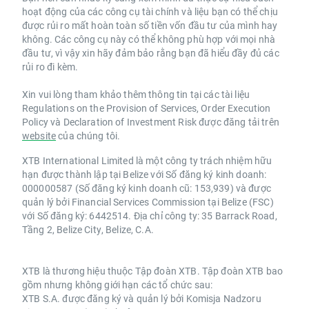
hoạt động của các công cụ tài chính và liệu bạn có thể chịu
được rủi ro mất hoàn toàn số tiền vốn đầu tư của mình hay
không. Các công cụ này có thể không phù hợp với mọi nhà
đầu tư, vì vậy xin hãy đảm bảo rằng bạn đã hiểu đầy đủ các
rủi ro đi kèm.
Xin vui lòng tham khảo thêm thông tin tại các tài liệu
Regulations on the Provision of Services, Order Execution
Policy và Declaration of Investment Risk được đăng tải trên
website
của chúng tôi.
XTB International Limited là một công ty trách nhiệm hữu
hạn được thành lập tại Belize với Số đăng ký kinh doanh:
000000587 (Số đăng ký kinh doanh cũ: 153,939) và được
quản lý bởi Financial Services Commission tại Belize (FSC)
với Số đăng ký: 6442514. Địa chỉ công ty: 35 Barrack Road,
Tầng 2, Belize City, Belize, C.A.
XTB là thương hiệu thuộc Tập đoàn XTB. Tập đoàn XTB bao
gồm nhưng không giới hạn các tổ chức sau:
XTB S.A. được đăng ký và quản lý bởi Komisja Nadzoru