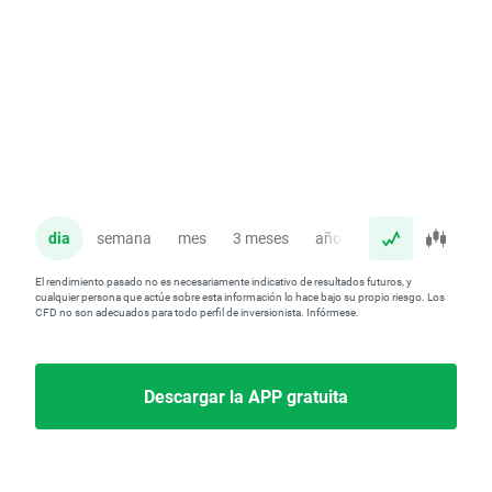
dia
semana
mes
3 meses
año
El rendimiento pasado no es necesariamente indicativo de resultados futuros, y
cualquier persona que actúe sobre esta información lo hace bajo su propio riesgo. Los
CFD no son adecuados para todo perfil de inversionista. Infórmese.
Descargar la APP gratuita