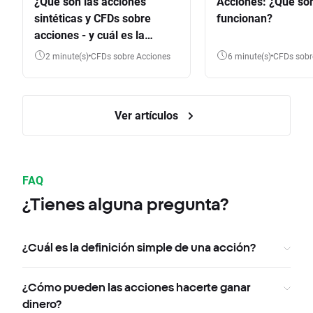
¿Qué son las acciones
Acciones: ¿Qué so
sintéticas y CFDs sobre
funcionan?
acciones - y cuál es la
diferencia?
2 minute(s)
CFDs sobre Acciones
6 minute(s)
CFDs sob
Ver artículos
FAQ
¿Tienes alguna pregunta?
¿Cuál es la definición simple de una acción?
¿Cómo pueden las acciones hacerte ganar
dinero?