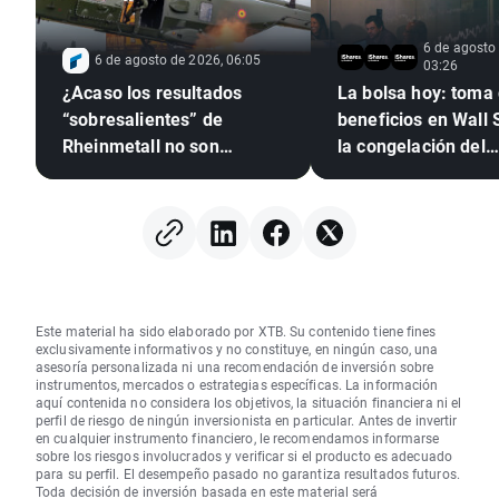
6 de agosto
6 de agosto de 2026, 06:05
03:26
¿Acaso los resultados
La bolsa hoy: toma de
“sobresalientes” de
beneficios en Wall 
Rheinmetall no son
la congelación del
suficientes para los
mercado de divisas
inversores?
Este material ha sido elaborado por XTB. Su contenido tiene fines
exclusivamente informativos y no constituye, en ningún caso, una
asesoría personalizada ni una recomendación de inversión sobre
instrumentos, mercados o estrategias específicas. La información
aquí contenida no considera los objetivos, la situación financiera ni el
perfil de riesgo de ningún inversionista en particular. Antes de invertir
en cualquier instrumento financiero, le recomendamos informarse
sobre los riesgos involucrados y verificar si el producto es adecuado
para su perfil. El desempeño pasado no garantiza resultados futuros.
Toda decisión de inversión basada en este material será