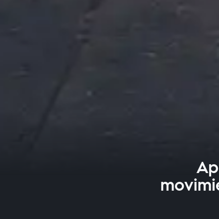
Ape
movimie