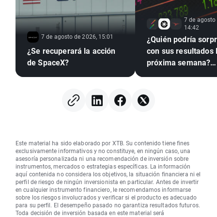
7 de agosto
14:42
7 de agosto de 2026, 15:01
¿Quién podría sorp
¿Se recuperará la acción
con sus resultados 
de SpaceX?
próxima semana?
(07.08.2026)
Este material ha sido elaborado por XTB. Su contenido tiene fines
exclusivamente informativos y no constituye, en ningún caso, una
asesoría personalizada ni una recomendación de inversión sobre
instrumentos, mercados o estrategias específicas. La información
aquí contenida no considera los objetivos, la situación financiera ni el
perfil de riesgo de ningún inversionista en particular. Antes de invertir
en cualquier instrumento financiero, le recomendamos informarse
sobre los riesgos involucrados y verificar si el producto es adecuado
para su perfil. El desempeño pasado no garantiza resultados futuros.
Toda decisión de inversión basada en este material será