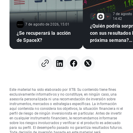
7 de agosto
14:42
7 de agosto de 2026, 15:01
¿Quién podría sorp
¿Se recuperará la acción
con sus resultados 
de SpaceX?
próxima semana?
(07.08.2026)
Este material ha sido elaborado por XTB. Su contenido tiene fines
exclusivamente informativos y no constituye, en ningún caso, una
asesoría personalizada ni una recomendación de inversión sobre
instrumentos, mercados o estrategias específicas. La información
aquí contenida no considera los objetivos, la situación financiera ni el
perfil de riesgo de ningún inversionista en particular. Antes de invertir
en cualquier instrumento financiero, le recomendamos informarse
sobre los riesgos involucrados y verificar si el producto es adecuado
para su perfil. El desempeño pasado no garantiza resultados futuros.
Toda decisión de inversión basada en este material será