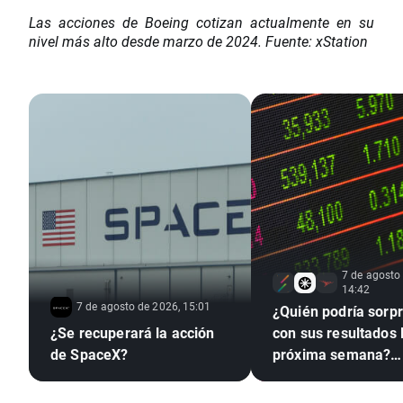
Las acciones de Boeing cotizan actualmente en su
nivel más alto desde marzo de 2024. Fuente: xStation
7 de agosto
14:42
7 de agosto de 2026, 15:01
¿Quién podría sorp
¿Se recuperará la acción
con sus resultados 
de SpaceX?
próxima semana?
(07.08.2026)