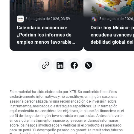
6 de agosto de 2026, 03:59
5 de agosto de 2026,
Calendario económico:
Dólar hoy México: 
¿Podrían los informes de
encadena avances 
empleo menos favorables
debilidad global del 
presionar a la Reserva
verde
Federal para que suba los
tipos?
Este material ha sido elaborado por XTB. Su contenido tiene fines
exclusivamente informativos y no constituye, en ningún caso, una
asesoría personalizada ni una recomendación de inversión sobre
instrumentos, mercados o estrategias específicas. La información
aquí contenida no considera los objetivos, la situación financiera ni el
perfil de riesgo de ningún inversionista en particular. Antes de invertir
en cualquier instrumento financiero, le recomendamos informarse
sobre los riesgos involucrados y verificar si el producto es adecuado
para su perfil. El desempeño pasado no garantiza resultados futuros.