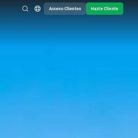
Acceso Clientes
Hazte Cliente