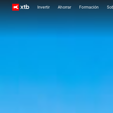
Invertir
Ahorrar
Formación
So