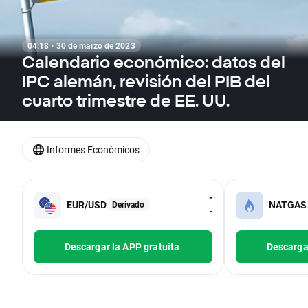
04:18 · 30 de marzo de 2023
Calendario económico: datos del
IPC alemán, revisión del PIB del
cuarto trimestre de EE. UU.
Informes Económicos
-
EUR/USD
NATGAS
Derivado
-
Descargar la APP gratuita
Descargar