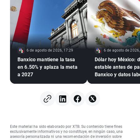
6 de agosto de 2026, 17:29
6 de agosto de 2026,
Banxico mantiene la tasa
Dólar hoy México: d
en 6.50% y aplaza la meta
estable antes de p
a 2027
Banxico y datos lab
de EE. UU.
Este material ha sido elaborado por XTB. Su contenido tiene fines
exclusivamente informativos y no constituye, en ningún caso, una
asesoría personalizada ni una recomendación de inversión sobre